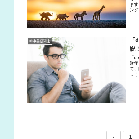
ます
ング
「d
時事英語関連
説
「do
近年
て、
ょう
前
1