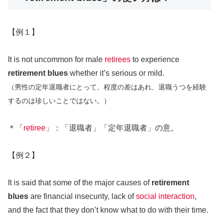
【例１】
It is not uncommon for male
retirees
to experience
retirement blues
whether it’s serious or mild.
（男性の定年退職者にとって、程度の差はあれ、退職うつを経験
するのは珍しいことではない。）
＊「
retiree
」：「退職者」「定年退職者」の意。
【例２】
It is said that some of the major causes of
retirement
blues
are financial insecurity, lack of
social interaction
,
and the fact that they don’t know what to do with their time.