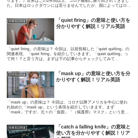
ります。）世界はこの2年間以上、コロナ騒動に振り回されてきまし
た。日本はロックダウンには至りませんでしたが、国によってはロッ
クダウンとなり移動の自由が制限されてきましたよね...
「quiet firing」の意味と使い方を
時事英語関連
分かりやすく解説！リアル英語
「quiet firing」の意味は？ 今回は、以前投稿した「quiet quitting」の
関連表現、「quiet firing」を紹介していきます。「quiet quitting」っ
て何！？と言う方は、まずは下の記事からチェックしてみて...
「mask up」の意味と使い方を分
日常英語関連
かりやすく解説！リアル英語
「mask up」の意味は？ 今回は、コロナ以降アメリカを中心に使わ
れ始めた「mask up」という表現を紹介していきます。まず
「mask」ですが、元々の「仮面」「（保護用）マスク」という意味
の他に、コロナ以降は、「surgical mas...
「catch a falling knife」の意味と
時事英語関連
使い方を分かりやすく解説！リア