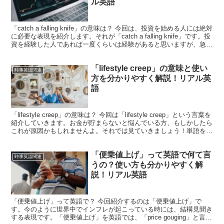
ル英語
「catch a falling knife」の意味は？ 今回は、投資を始める人には絶対
に必要な表現を紹介します。それが「catch a falling knife」です。投
資を経験した人であれば一度くらいは経験があると思いますが、急激
に価...
「lifestyle creep」の意味と使い
時事英語関連
方を分かりやすく解説！リアル英
語
「lifestyle creep」の意味は？ 今回は「lifestyle creep」という言葉を
紹介していきます。お金が貯まらないと悩んでいる方、もしかしたら
これが原因かもしれませんよ。それでは見ていきましょう！単語を見
てみると「life...
「便乗値上げ」って英語で何て言
時事英語関連
うの？使い方も分かりやすく解
説！リアル英語
「便乗値上げ」って英語で？ 今回紹介するのは「便乗値上げ」で
す。今のように世界中でインフレが起こっている時には、結構見聞き
する表現です。「便乗値上げ」を英語では、「price gouging」と言い