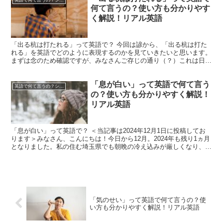
何て言うの？使い方も分かりやす
く解説！リアル英語
「出る杭は打たれる」って英語で？ 今回は諺から、「出る杭は打た
れる」を英語でどのように表現するのかを見ていきたいと思います。
まずは念のため確認ですが、みなさんご存じの通り（？）これは日本
起源の諺で、他人と違う考えの人や周りに合わせない人が周...
「息が白い」って英語で何て言う
英語で何て言うの？シリーズ
の？使い方も分かりやすく解説！
リアル英語
「息が白い」って英語で？ ＜当記事は2024年12月1日に投稿してお
ります＞みなさん、こんにちは！今日から12月。2024年も残り1ヵ月
となりました。私の住む埼玉県でも朝晩の冷え込みが厳しくなり、息
が白くなってきた今日この頃です。さて、今回...
「気のせい」って英語で何て言うの？使
い方も分かりやすく解説！リアル英語