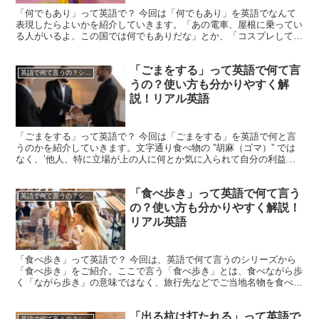
「何でもあり」って英語で？ 今回は「何でもあり」を英語でなんて
表現したらよいかを紹介していきます。「あの電車、屋根に乗ってい
る人がいるよ、この国では何でもありだな」とか、「コスプレして出
勤する人もいれば、一日中音楽を聴きながら仕事をしている...
「ごまをする」って英語で何て言
英語で何て言うの？シリーズ
うの？使い方も分かりやすく解
説！リアル英語
「ごまをする」って英語で？ 今回は「ごまをする」を英語で何と言
うのかを紹介していきます。文字通り食べ物の ”胡麻（ゴマ）” では
なく、’他人、特に立場が上の人に何とか気に入られて自分の利益を
図ること’ の意味での「ごまをする」ですね。集団主...
「食べ歩き」って英語で何て言う
英語で何て言うの？シリーズ
の？使い方も分かりやすく解説！
リアル英語
「食べ歩き」って英語で？ 今回は、英語で何て言うのシリーズから
「食べ歩き」をご紹介。ここで言う「食べ歩き」とは、食べながら歩
く「ながら歩き」の意味ではなく、旅行先などでご当地名物を食べて
回ったり、オシャレなレストランやカフェなどを回るという...
「出る杭は打たれる」って英語で
英語で何て言うの？シリーズ