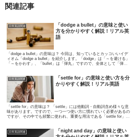
関連記事
「dodge a bullet」の意味と使い
日常英語関連
方を分かりやすく解説！リアル英
語
「dodge a bullet」の意味は？ 今回は、知っているとカッコいいイデ
ィオム「dodge a bullet」を紹介します。「dodge」は「～を避ける」
「～をかわす」、「bullet」は「弾丸」ですので、全体として「弾丸
を避ける」と...
「settle for」の意味と使い方を分
日常英語関連
かりやすく解説！リアル英語
「settle for」の意味は？ 「settle」には他動詞・自動詞含め様々な意
味があります。ですので、一つ一つ使い方に慣れていく必要があるの
ですが、その中でも頻繁に使われ、重要な用法である「settle for」を
紹介させていただきます...
「night and day」の意味と使い
日常英語関連
方を分かりやすく解説！リアル英