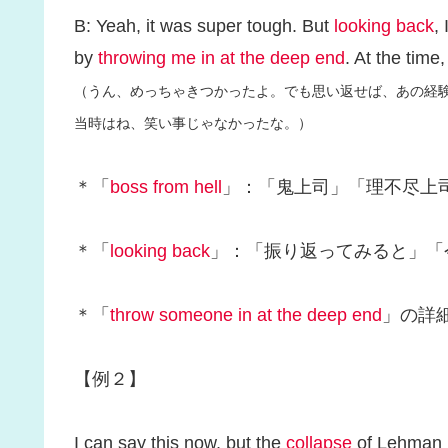
B: Yeah, it was super tough. But
looking back
,
by
throwing me in at the deep end
. At the time
（うん、めっちゃきつかったよ。でも思い返せば、あの経
当時はね、笑い事じゃなかったな。）
＊「
boss from hell
」：「鬼上司」「理不尽上
＊「
looking back
」：「振り返ってみると」「
＊「
throw someone in at the deep end
」の詳細
【例２】
I can say this now, but the
collapse
of Lehman B