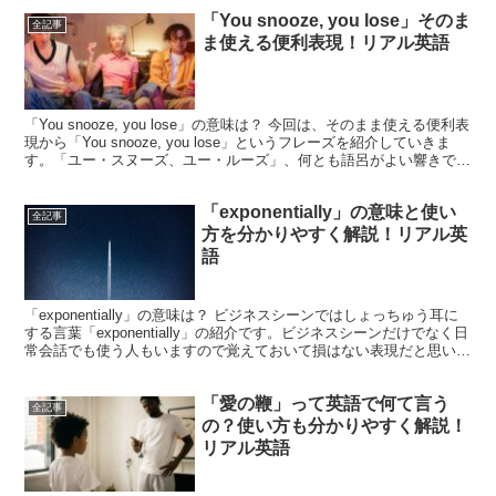
「You snooze, you lose」そのま
全記事
ま使える便利表現！リアル英語
「You snooze, you lose」の意味は？ 今回は、そのまま使える便利表
現から「You snooze, you lose」というフレーズを紹介していきま
す。「ユー・スヌーズ、ユー・ルーズ」、何とも語呂がよい響きです
が、これは一体...
「exponentially」の意味と使い
全記事
方を分かりやすく解説！リアル英
語
「exponentially」の意味は？ ビジネスシーンではしょっちゅう耳に
する言葉「exponentially」の紹介です。ビジネスシーンだけでなく日
常会話でも使う人もいますので覚えておいて損はない表現だと思いま
す。まずは、この単語の原形...
「愛の鞭」って英語で何て言う
全記事
の？使い方も分かりやすく解説！
リアル英語