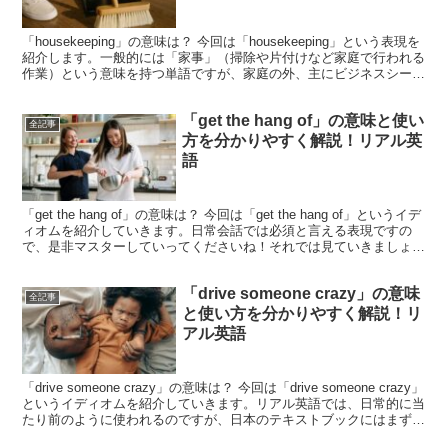
「housekeeping」の意味は？ 今回は「housekeeping」という表現を
紹介します。一般的には「家事」（掃除や片付けなど家庭で行われる
作業）という意味を持つ単語ですが、家庭の外、主にビジネスシーン
で登場する際には別の意味で使わ...
「get the hang of」の意味と使い
全記事
方を分かりやすく解説！リアル英
語
「get the hang of」の意味は？ 今回は「get the hang of」というイデ
ィオムを紹介していきます。日常会話では必須と言える表現ですの
で、是非マスターしていってくださいね！それでは見ていきましょ
う。このイディオムには「...
「drive someone crazy」の意味
全記事
と使い方を分かりやすく解説！リ
アル英語
「drive someone crazy」の意味は？ 今回は「drive someone crazy」
というイディオムを紹介していきます。リアル英語では、日常的に当
たり前のように使われるのですが、日本のテキストブックにはまず登
場しない表現の...