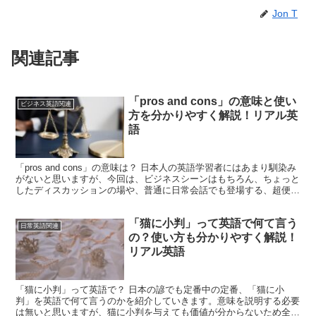
Jon T
関連記事
「pros and cons」の意味と使い
ビジネス英語関連
方を分かりやすく解説！リアル英
語
「pros and cons」の意味は？ 日本人の英語学習者にはあまり馴染み
がないと思いますが、今回は、ビジネスシーンはもちろん、ちょっと
したディスカッションの場や、普通に日常会話でも登場する、超便利
表現の「pros and cons」を紹...
「猫に小判」って英語で何て言う
日常英語関連
の？使い方も分かりやすく解説！
リアル英語
「猫に小判」って英語で？ 日本の諺でも定番中の定番、「猫に小
判」を英語で何て言うのかを紹介していきます。意味を説明する必要
は無いと思いますが、猫に小判を与えても価値が分からないため全く