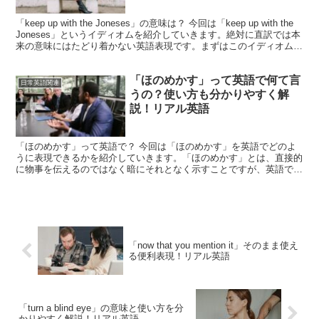
「keep up with the Joneses」の意味は？ 今回は「keep up with the
Joneses」というイディオムを紹介していきます。絶対に直訳では本
来の意味にはたどり着かない英語表現です。まずはこのイディオムが
どん...
「ほのめかす」って英語で何て言
日常英語関連
うの？使い方も分かりやすく解
説！リアル英語
「ほのめかす」って英語で？ 今回は「ほのめかす」を英語でどのよ
うに表現できるかを紹介していきます。「ほのめかす」とは、直接的
に物事を伝えるのではなく暗にそれとなく示すことですが、英語でこ
れにピッタリの表現がこちら。「hint」日本語でもおな...
「now that you mention it」そのまま使え
る便利表現！リアル英語
「turn a blind eye」の意味と使い方を分
かりやすく解説！リアル英語