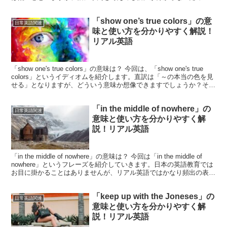
意味がないことから、’どれだけ素晴らしいものでも、その価...
「show one’s true colors」の意
日常英語関連
味と使い方を分かりやすく解説！
リアル英語
「show one's true colors」の意味は？ 今回は、「show one's true
colors」というイディオムを紹介します。直訳は「～の本当の色を見
せる」となりますが、どういう意味か想像できますでしょうか？そう
です、「...
「in the middle of nowhere」の
日常英語関連
意味と使い方を分かりやすく解
説！リアル英語
「in the middle of nowhere」の意味は？ 今回は「in the middle of
nowhere」というフレーズを紹介していきます。日本の英語教育では
お目に掛かることはありませんが、リアル英語ではかなり頻出の表現
とな...
「keep up with the Joneses」の
日常英語関連
意味と使い方を分かりやすく解
説！リアル英語