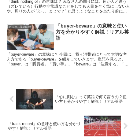
「think nothing of」の意味は？ みなさんの周りには、何か人と違う
（ズレている）行動や非常識なことをしても人目を全く気にしない人
や、周りの人が ”えっ、まじで？” と思うようなことを当たり前にし
てしまう人っていませんか？今回は...
「buyer-beware」の意味と使い
ビジネス英語関連
方を分かりやすく解説！リアル英
語
「buyer-beware」の意味は？ 今回は、我々消費者にとって大切な考
え方である「buyer-beware」を紹介していきます。単語を見ると、
「buyer」は「購買者」「買い手」、「beware」は「注意する」「用
心する」という単語がハ...
「心に刻む」って英語で何て言うの？使
い方も分かりやすく解説！リアル英語
「track record」の意味と使い方を分かり
やすく解説！リアル英語