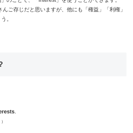
ことで、「interest」を使うことができます。
はみなさんご存じだと思いますが、他にも「権益」「利権」
ょう。
？
erests
.
。）