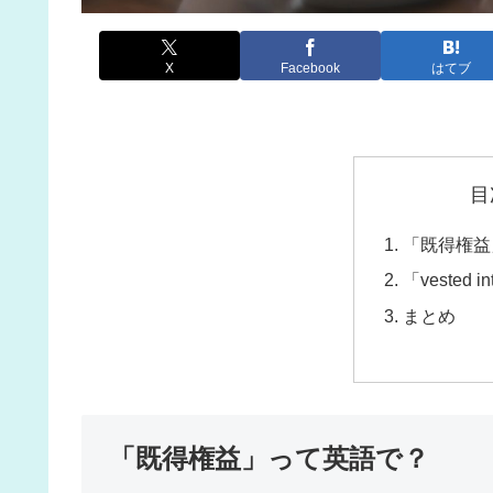
X
Facebook
はてブ
目
「既得権益
「vested 
まとめ
「既得権益」って英語で？