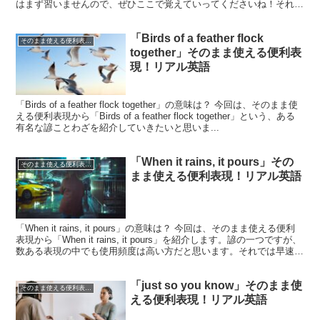
はまず習いませんので、ぜひここで覚えていってくださいね！それで
は早速見ていきましょう。今回の...
「Birds of a feather flock
そのまま使える便利表現！シリーズ
together」そのまま使える便利表
現！リアル英語
「Birds of a feather flock together」の意味は？ 今回は、そのまま使
える便利表現から「Birds of a feather flock together」という、ある
有名な諺ことわざを紹介していきたいと思いま...
「When it rains, it pours」その
そのまま使える便利表現！シリーズ
まま使える便利表現！リアル英語
「When it rains, it pours」の意味は？ 今回は、そのまま使える便利
表現から「When it rains, it pours」を紹介します。諺の一つですが、
数ある表現の中でも使用頻度は高い方だと思います。それでは早速見
て...
「just so you know」そのまま使
そのまま使える便利表現！シリーズ
える便利表現！リアル英語