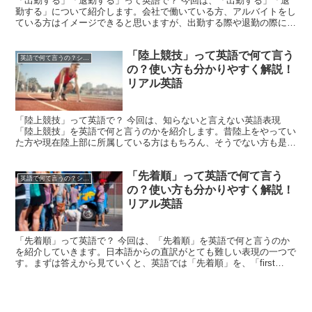
「出勤する」「退勤する」って英語で？ 今回は、「出勤する」「退
勤する」について紹介します。会社で働いている方、アルバイトをし
ている方はイメージできると思いますが、出勤する際や退勤の際に、
何らかの機械（Time recorder）で時刻が記録...
「陸上競技」って英語で何て言う
英語で何て言うの？シリーズ
の？使い方も分かりやすく解説！
リアル英語
「陸上競技」って英語で？ 今回は、知らないと言えない英語表現
「陸上競技」を英語で何と言うのかを紹介します。昔陸上をやってい
た方や現在陸上部に所属している方はもちろん、そうでない方も是非
覚えていってくださいね！英語では「陸上競技」を、「tra...
「先着順」って英語で何て言う
英語で何て言うの？シリーズ
の？使い方も分かりやすく解説！
リアル英語
「先着順」って英語で？ 今回は、「先着順」を英語で何と言うのか
を紹介していきます。日本語からの直訳がとても難しい表現の一つで
す。まずは答えから見ていくと、英語では「先着順」を、「first
come, first served」と言います。...