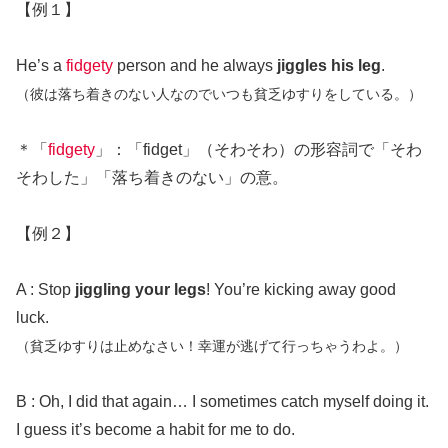
【例１】
He’s a
fidgety
person and he always
jiggles his leg
.
（彼は落ち着きのない人なのでいつも貧乏ゆすりをしている。）
＊「
fidgety
」：「fidget」（そわそわ）の形容詞で「そわ
そわした」「落ち着きのない」の意。
【例２】
A : Stop
jiggling your legs
! You’re kicking away good
luck.
（貧乏ゆすりは止めなさい！幸運が逃げて行っちゃうわよ。）
B : Oh, I did that again… I sometimes catch myself doing it.
I guess it’s become a habit for me to do.