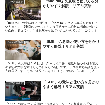
「third rail」の意味と使い方を分
ビジネス英語関連
かりやすく解説！リアル英語
「third rail」の意味は？ 今回は、「third rail」という表現を紹介して
いきます。「3番目のレール」という直訳からは絶対に想像が付かな
い面白い表現です。早速意味から見ていきたいのですが、このような
意味で使われます。「触れたく...
「SME」の意味と使い方を分かり
ビジネス英語関連
やすく解説！リアル英語
「SME」の意味は？ 今回は、久々に頭字語（複数単語から成る言葉
の最初の文字を繋げたもの）からの紹介です。ビジネスで英語を使う
方は必見です。それでは見ていきましょう。冒頭で「SME」（発
音：エス・エム・イー）は頭字語と申し上げましたが、つま...
「SOP」の意味と使い方を分かり
ビジネス英語関連
やすく解説！リアル英語
「SOP」の意味は？ 今回はビジネスシーンでよく登場する「SOP」