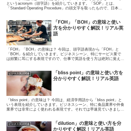
というacronym（頭字語）を紹介していきます。「SOP」とは、
「Standard Operating Procedure」の頭文字を取ったもので、日本語
では「標準作業手順...
「FOH」「BOH」の意味と使い
ビジネス英語関連
方を分かりやすく解説！リアル英
語
「FOH」「BOH」の意味は？ 今回は、頭字語表現から「FOH」と
「BOH」を紹介していきます。ビジネスシーン、特にサービス業で
は頻繁に耳にする表現ですので、仕事で英語を使う方は絶対に覚えて
おきたい表現の一つです。それでは見ていきましょう！...
「bliss point」の意味と使い方を
ビジネス英語関連
分かりやすく解説！リアル英語
「bliss point」の意味は？ 今回は、経済学用語から「bliss point」と
いう表現を紹介していきます。ビジネスシーン、特に食品業界や外食
業界では非常によく使われる表現です。それでは早速見ていきましょ
う。まず単語を見ていくと、「...
「dilution」の意味と使い方を分
ビジネス英語関連
かりやすく解説！リアル英語