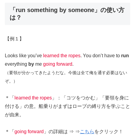
「run something by someone」の使い方
は？
【例１】
Looks like you’ve
learned the ropes
. You don’t have to
run
everything
by
me
going forward
.
（要領が分かってきたようだな。今後は全て俺を通す必要はない
ぞ。）
＊「
learned the ropes
」：「コツをつかむ」「要領を身に
付ける」の意。船乗りがまずはロープの縛り方を学ぶこと
が由来。
＊「
going forward
」の詳細は ⇒ ⇒
こちら
をクリック！