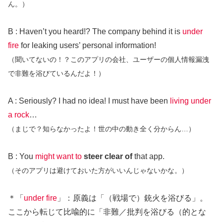
ん。）
B : Haven’t you heard!? The company behind it is
under
fire
for leaking users’ personal information!
（聞いてないの！？このアプリの会社、ユーザーの個人情報漏洩
で非難を浴びているんだよ！）
A : Seriously? I had no idea! I must have been
living under
a rock
…
（まじで？知らなかったよ！世の中の動き全く分からん…）
B : You
might want to
steer clear of
that app.
（そのアプリは避けておいた方がいいんじゃないかな。）
＊「
under fire
」：原義は「（戦場で）銃火を浴びる」。
ここから転じて比喩的に「非難／批判を浴びる（的とな