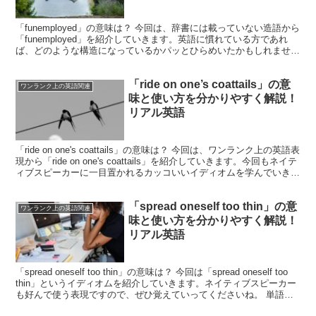
「funemployed」の意味は？ 今回は、辞書には載っていない造語から
「funemployed」を紹介していきます。英語に慣れている方であれ
ば、どのような構造になっているかパッとひらめいたかもしれません
ね。実は「funemployed」...
「ride on one’s coattails」の意
ワンランク上の英語関連
味と使い方を分かりやすく解説！
リアル英語
「ride on one's coattails」の意味は？ 今回は、ワンランク上の英語表
現から「ride on one's coattails」を紹介していきます。今回もネイテ
ィブスピーカーに一目置かれるカッコいいイディオムを学んでいき
ま...
「spread oneself too thin」の意
ワンランク上の英語関連
味と使い方を分かりやすく解説！
リアル英語
「spread oneself too thin」の意味は？ 今回は「spread oneself too
thin」というイディオムを紹介していきます。ネイティブスピーカー
も好んで使う表現ですので、ぜひ覚えていってくださいね。 単語を
見て...