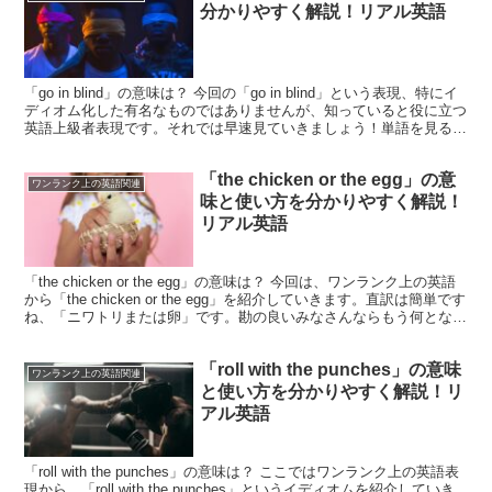
分かりやすく解説！リアル英語
「go in blind」の意味は？ 今回の「go in blind」という表現、特にイ
ディオム化した有名なものではありませんが、知っていると役に立つ
英語上級者表現です。それでは早速見ていきましょう！単語を見る
と、「go」は「行く」「進む」...
「the chicken or the egg」の意
ワンランク上の英語関連
味と使い方を分かりやすく解説！
リアル英語
「the chicken or the egg」の意味は？ 今回は、ワンランク上の英語
から「the chicken or the egg」を紹介していきます。直訳は簡単です
ね、「ニワトリまたは卵」です。勘の良いみなさんならもう何となく
お気づ...
「roll with the punches」の意味
ワンランク上の英語関連
と使い方を分かりやすく解説！リ
アル英語
「roll with the punches」の意味は？ ここではワンランク上の英語表
現から、「roll with the punches」というイディオムを紹介していき