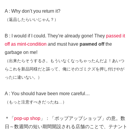
A : Why don’t you return it?
（返品したらいいじゃん？）
B : I would if I could. They’re already gone! They
passed it
off as
mint-condition
and must have
pawned
off
the
garbage on me!
（出来たらそうするさ。もういなくなっちゃったんだよ！あいつ
らこれを新品同様だと謳って、俺にそのゴミクズを押し付けやが
ったに違いない。）
A : You should have been more careful…
（もっと注意すべきだったね…）
＊「
pop-up shop
」：「ポップアップショップ」の意。数
日～数週間の短い期間開設される店舗のことで、テナント