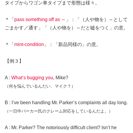
タイプからワゴン車タイプまで形態は様々。
＊「
pass something off as ～
」：「（人や物を）～として
ごまかす／通す」「（人や物を）～だと嘘をつく」の意。
＊「
mint-condition
」：「新品同様の」の意。
【例３】
A :
What’s bugging you
, Mike?
（何を悩んでいるんだい、マイク？）
B : I’ve been handling Mr. Parker’s complaints all day long.
（一日中パーカー氏のクレーム対応をしているんだよ。）
A : Mr. Parker? The notoriously difficult client? Isn’t he