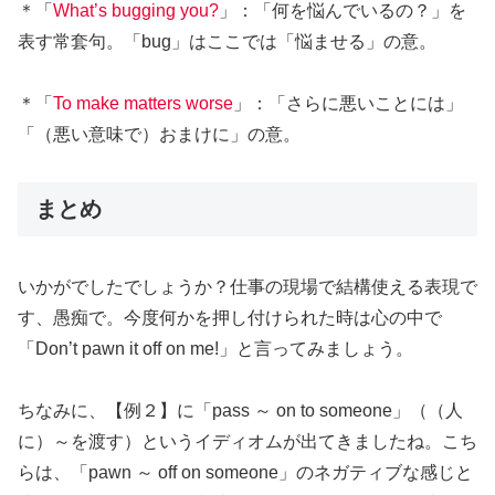
＊「
What’s bugging you?
」：「何を悩んでいるの？」を
表す常套句。「bug」はここでは「悩ませる」の意。
＊「
To make matters worse
」：「さらに悪いことには」
「（悪い意味で）おまけに」の意。
まとめ
いかがでしたでしょうか？仕事の現場で結構使える表現で
す、愚痴で。今度何かを押し付けられた時は心の中で
「Don’t pawn it off on me!」と言ってみましょう。
ちなみに、【例２】に「pass ～ on to someone」（（人
に）～を渡す）というイディオムが出てきましたね。こち
らは、「pawn ～ off on someone」のネガティブな感じと