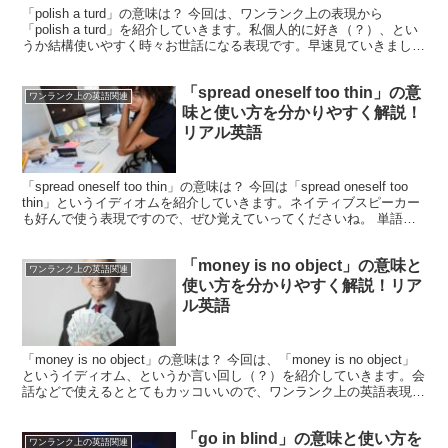
「polish a turd」の意味は？ 今回は、ワンランク上の表現から
「polish a turd」を紹介していきます。私個人的に好き（？）、とい
うか結構使いやすく時々お世話になる表現です。早速見ていきましょ
う！まずは単語の確認ですが、「...
「spread oneself too thin」の意
ワンランク上の英語関連
味と使い方を分かりやすく解説！
リアル英語
「spread oneself too thin」の意味は？ 今回は「spread oneself too
thin」というイディオムを紹介していきます。ネイティブスピーカー
も好んで使う表現ですので、ぜひ覚えていってくださいね。 単語を
見て...
「money is no object」の意味と
ワンランク上の英語関連
使い方を分かりやすく解説！リア
ル英語
「money is no object」の意味は？ 今回は、「money is no object」
というイディオム、というか言い回し（？）を紹介していきます。会
話などで使えるととてもカッコいいので、ワンランク上の英語表現を
身に付けたい方は...
「go in blind」の意味と使い方を
ワンランク上の英語関連