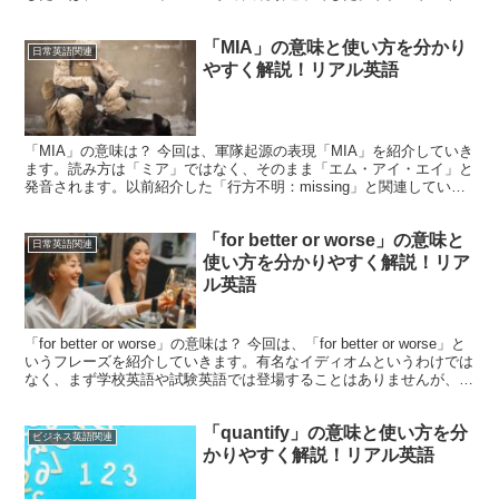
ンプ氏がヒラリー・クリントン...
「MIA」の意味と使い方を分かり
日常英語関連
やすく解説！リアル英語
「MIA」の意味は？ 今回は、軍隊起源の表現「MIA」を紹介していき
ます。読み方は「ミア」ではなく、そのまま「エム・アイ・エイ」と
発音されます。以前紹介した「行方不明：missing」と関連している
のですが、実は「Missing In Ac...
「for better or worse」の意味と
日常英語関連
使い方を分かりやすく解説！リア
ル英語
「for better or worse」の意味は？ 今回は、「for better or worse」と
いうフレーズを紹介していきます。有名なイディオムというわけでは
なく、まず学校英語や試験英語では登場することはありませんが、リ
アル英語で...
「quantify」の意味と使い方を分
ビジネス英語関連
かりやすく解説！リアル英語