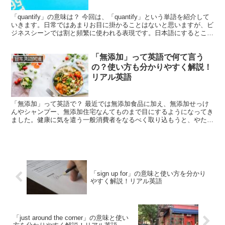
「quantify」の意味は？ 今回は、「quantify」という単語を紹介して
いきます。日常ではあまりお目に掛かることはないと思いますが、ビ
ジネスシーンでは割と頻繁に使われる表現です。日本語にするとこん
な感じ。「数値化する」「定量化する」...
「無添加」って英語で何て言う
日常英語関連
の？使い方も分かりやすく解説！
リアル英語
「無添加」って英語で？ 最近では無添加食品に加え、無添加せっけ
んやシャンプー、無添加住宅なんてものまで目にするようになってき
ました。健康に気を遣う一般消費者をなるべく取り込もうと、やたら
と「無添加」と謳う企業がここ数年急激に増えてきたように...
「sign up for」の意味と使い方を分かり
やすく解説！リアル英語
「just around the corner」の意味と使い