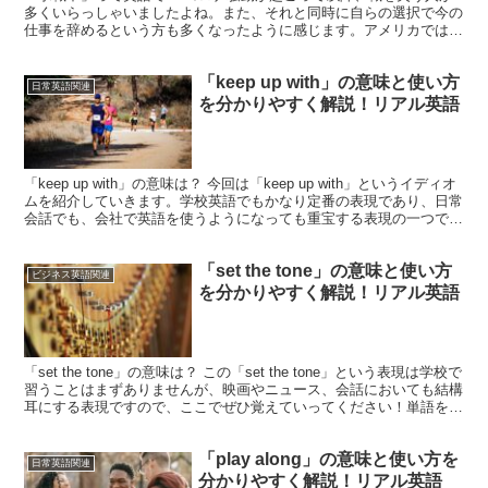
多くいらっしゃいましたよね。また、それと同時に自らの選択で今の
仕事を辞めるという方も多くなったように感じます。アメリカでは
「Great Resignation」なんて言われていま...
「keep up with」の意味と使い方
日常英語関連
を分かりやすく解説！リアル英語
「keep up with」の意味は？ 今回は「keep up with」というイディオ
ムを紹介していきます。学校英語でもかなり定番の表現であり、日常
会話でも、会社で英語を使うようになっても重宝する表現の一つです
ね。早速、このイディオムの意...
「set the tone」の意味と使い方
ビジネス英語関連
を分かりやすく解説！リアル英語
「set the tone」の意味は？ この「set the tone」という表現は学校で
習うことはまずありませんが、映画やニュース、会話においても結構
耳にする表現ですので、ここでぜひ覚えていってください！単語を見
てみると、「set」は「～...
「play along」の意味と使い方を
日常英語関連
分かりやすく解説！リアル英語