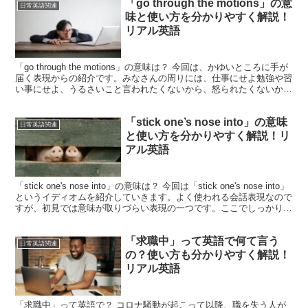
「go through the motions」の意
日常英語関連
味と使い方を分かりやすく解説！
リアル英語
「go through the motions」の意味は？ 今回は、かゆいところに手が
届く表現からの紹介です。みなさんの周りには、仕事にせよ勉強や習
い事にせよ、うるさいこと言われたくないから、怒られたくないか
ら、または周りと合わせるためにと...
「stick one’s nose into」の意味
日常英語関連
と使い方を分かりやすく解説！リ
アル英語
「stick one's nose into」の意味は？ 今回は「stick one's nose into」
というイディオムを紹介していきます。よく使われる会話表現なので
すが、初見では意味が取りづらい表現の一つです。ここでしっかり覚
えてい...
「求職中」って英語で何て言う
日常英語関連
の？使い方も分かりやすく解説！
リアル英語
「求職中」って英語で？ コロナ騒動が起こって以降、職を失う人が