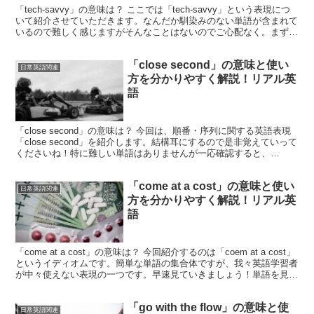
「tech-savvy」の意味は？ ここでは「tech-savvy」という表現につ
いて紹介させていただきます。なんだか馴染みのない単語が含まれて
いるので難しく感じますがそんなことはないのでご心配なく。まず、
意味は「ハイテクに強い」「テクノロ...
「close second」の意味と使い
日常英語関連
方を分かりやすく解説！リアル英
語
「close second」の意味は？ 今回は、順番・序列に関する英語表現
「close second」を紹介します。結構耳にするので是非覚えていって
くださいね！特に難しい単語はありませんが一応確認すると、
「close」は「近い」「接近した」...
「come at a cost」の意味と使い
日常英語関連
方を分かりやすく解説！リアル英
語
「come at a cost」の意味は？ 今回紹介するのは「coem at a cost」
というイディオムです。簡単な単語の集合体ですが、我々英語学習者
が中々使えない表現の一つです。早速見ていきましょう！単語を見て
みると「come at」...
「go with the flow」の意味と使
日常英語関連