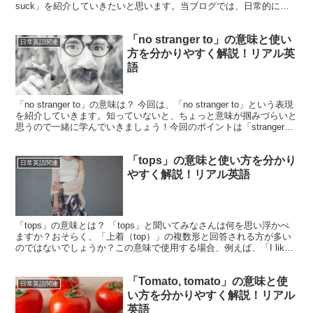
suck」を紹介していきたいと思います。当ブログでは、日常的によ
く見かける軍隊起源の表現...
「no stranger to」の意味と使い
日常英語関連
方を分かりやすく解説！リアル英
語
「no stranger to」の意味は？ 今回は、「no stranger to」という表現
を紹介していきます。知っていないと、ちょっと意味が掴みづらいと
思うので一緒に学んでいきましょう！今回のポイントは「stranger」
の部分なのです...
「tops」の意味と使い方を分かり
日常英語関連
やすく解説！リアル英語
「tops」の意味とは？ 「tops」と聞いてみなさんは何を思い浮かべ
ますか？おそらく、「上着（top）」の複数形と回答される方が多い
のではないでしょうか？この意味で使用する場合、例えば、「I like
your top」（君の上着いいね）...
「Tomato, tomato」の意味と使
日常英語関連
い方を分かりやすく解説！リアル
英語