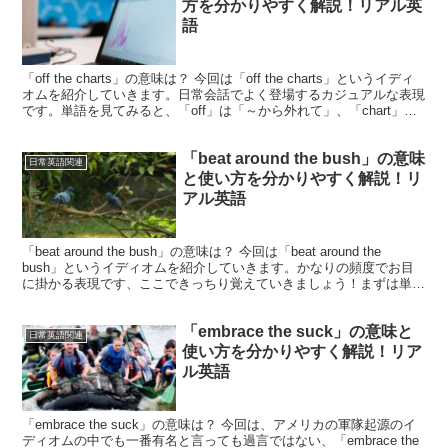
方を分かりやすく解説！リアル英
語
「off the charts」の意味は？ 今回は「off the charts」というイディ
オムを紹介していきます。日常会話でよく登場するカジュアルな表現
です。単語を見てみると、「off」は「～から外れて」、「chart」は
「チャート」「...
「beat around the bush」の意味
日常英語関連
と使い方を分かりやすく解説！リ
アル英語
「beat around the bush」の意味は？ 今回は「beat around the
bush」というイディオムを紹介していきます。かなりの頻度でお目
に掛かる表現です、ここできっちり覚えていきましょう！まずは単語
を確認、「beat...
「embrace the suck」の意味と
日常英語関連
使い方を分かりやすく解説！リア
ル英語
「embrace the suck」の意味は？ 今回は、アメリカの軍隊起源のイ
ディオムの中でも一番有名と言っても過言ではない、「embrace the