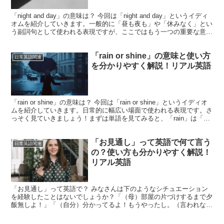
「night and day」の意味は？ 今回は「night and day」というイディ
オムを紹介していきます。一般的に「昼も夜も」や「休みなく」とい
う副詞句として使われる表現ですが、ここではもう一つの重要な意味
を紹介していきます。特に会...
「rain or shine」の意味と使い方
日常英語関連
を分かりやすく解説！リアル英語
「rain or shine」の意味は？ 今回は「rain or shine」というイディオ
ムを紹介していきます。日常的に幅広い場面で使われる表現です。さ
っそく見ていきましょう！まずは単語を見てみると、「rain」は「雨
（が降る）」、「or...
「お見通し」って英語で何て言う
日常英語関連
の？使い方も分かりやすく解説！
リアル英語
「お見通し」って英語で？ みなさんは下のようなシチュエーション
を経験したことはないでしょうか？「（母）部屋の片づけするまで夕
飯無しよ！」「（自分）分かってるよ！もうやったし。（言われなく
ても先読みして）」「（上司）〇〇の資料作ってほしいな」...