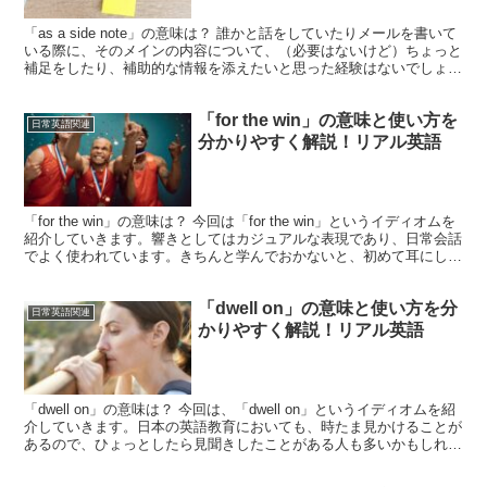
「as a side note」の意味は？ 誰かと話をしていたりメールを書いて
いる際に、そのメインの内容について、（必要はないけど）ちょっと
補足をしたり、補助的な情報を添えたいと思った経験はないでしょう
か？そんな時に非常に重宝するのが、今回...
「for the win」の意味と使い方を
日常英語関連
分かりやすく解説！リアル英語
「for the win」の意味は？ 今回は「for the win」というイディオムを
紹介していきます。響きとしてはカジュアルな表現であり、日常会話
でよく使われています。きちんと学んでおかないと、初めて耳にした
時に意味が推察しにくい表現の...
「dwell on」の意味と使い方を分
日常英語関連
かりやすく解説！リアル英語
「dwell on」の意味は？ 今回は、「dwell on」というイディオムを紹
介していきます。日本の英語教育においても、時たま見かけることが
あるので、ひょっとしたら見聞きしたことがある人も多いかもしれま
せん。さて、「dwell」という単語...