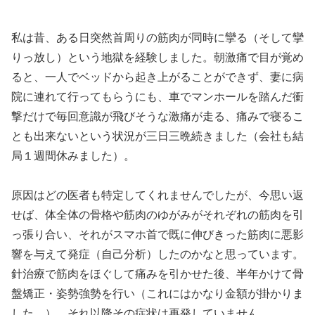
私は昔、ある日突然首周りの筋肉が同時に攣る（そして攣
りっ放し）という地獄を経験しました。朝激痛で目が覚め
ると、一人でベッドから起き上がることができず、妻に病
院に連れて行ってもらうにも、車でマンホールを踏んだ衝
撃だけで毎回意識が飛びそうな激痛が走る、痛みで寝るこ
とも出来ないという状況が三日三晩続きました（会社も結
局１週間休みました）。
原因はどの医者も特定してくれませんでしたが、今思い返
せば、体全体の骨格や筋肉のゆがみがそれぞれの筋肉を引
っ張り合い、それがスマホ首で既に伸びきった筋肉に悪影
響を与えて発症（自己分析）したのかなと思っています。
針治療で筋肉をほぐして痛みを引かせた後、半年かけて骨
盤矯正・姿勢強勢を行い（これにはかなり金額が掛かりま
した…）、それ以降その症状は再発していません。