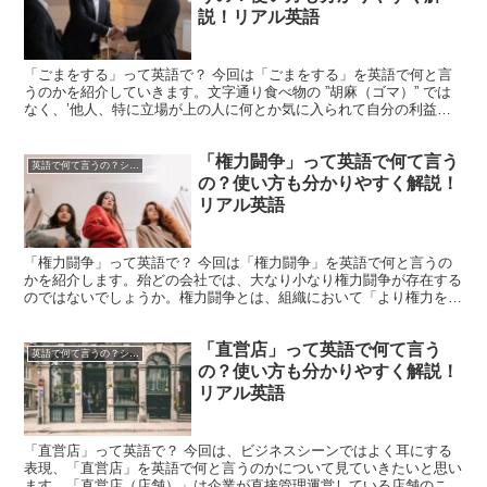
説！リアル英語
「ごまをする」って英語で？ 今回は「ごまをする」を英語で何と言
うのかを紹介していきます。文字通り食べ物の ”胡麻（ゴマ）” では
なく、’他人、特に立場が上の人に何とか気に入られて自分の利益を
図ること’ の意味での「ごまをする」ですね。集団主...
「権力闘争」って英語で何て言う
英語で何て言うの？シリーズ
の？使い方も分かりやすく解説！
リアル英語
「権力闘争」って英語で？ 今回は「権力闘争」を英語で何と言うの
かを紹介します。殆どの会社では、大なり小なり権力闘争が存在する
のではないでしょうか。権力闘争とは、組織において「より権力を得
るため、競争相手とそれを求めて戦う事」ですね。仕事のパ...
「直営店」って英語で何て言う
英語で何て言うの？シリーズ
の？使い方も分かりやすく解説！
リアル英語
「直営店」って英語で？ 今回は、ビジネスシーンではよく耳にする
表現、「直営店」を英語で何と言うのかについて見ていきたいと思い
ます。「直営店（店舗）」は企業が直接管理運営している店舗のこと