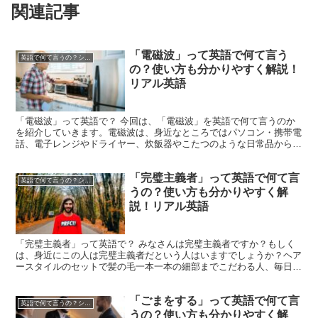
関連記事
「電磁波」って英語で何て言う
英語で何て言うの？シリーズ
の？使い方も分かりやすく解説！
リアル英語
「電磁波」って英語で？ 今回は、「電磁波」を英語で何て言うのか
を紹介していきます。電磁波は、身近なところではパソコン・携帯電
話、電子レンジやドライヤー、炊飯器やこたつのような日常品から、
電気自動車・ハイブリッド車や電車・新幹線などの乗り物ま...
「完璧主義者」って英語で何て言
英語で何て言うの？シリーズ
うの？使い方も分かりやすく解
説！リアル英語
「完璧主義者」って英語で？ みなさんは完璧主義者ですか？もしく
は、身近にこの人は完璧主義者だという人はいますでしょうか？ヘア
ースタイルのセットで髪の毛一本一本の細部までこだわる人、毎日の
ルーティンを一分一秒の狂いなくこなさないと気が狂いそう...
「ごまをする」って英語で何て言
英語で何て言うの？シリーズ
うの？使い方も分かりやすく解