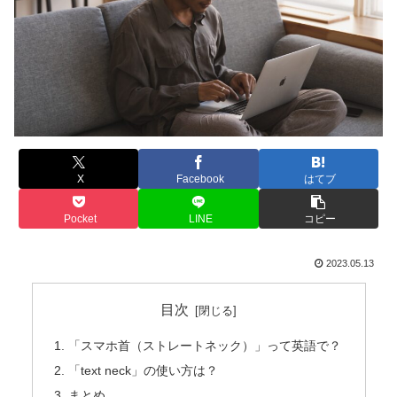
X
Facebook
はてブ
Pocket
LINE
コピー
2023.05.13
目次
「スマホ首（ストレートネック）」って英語で？
「text neck」の使い方は？
まとめ