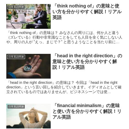
「think nothing of」の意味と使
日常英語関連
い方を分かりやすく解説！リアル
英語
「think nothing of」の意味は？ みなさんの周りには、何か人と違う
（ズレている）行動や非常識なことをしても人目を全く気にしない人
や、周りの人が ”えっ、まじで？” と思うようなことを当たり前にし
てしまう人っていませんか？今回は...
「head in the right direction」の
日常英語関連
意味と使い方を分かりやすく解
説！リアル英語
「head in the right direction」の意味は？ 今回は「head in the right
direction」という言い回しを紹介していきます。イディオムとして確
立されているものではありませんが、ビジネスシーンでは使...
「financial minimalism」の意味
日常英語関連
と使い方を分かりやすく解説！リ
アル英語