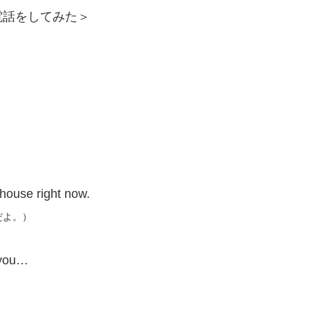
電話をしてみた＞
 house right now.
だよ。）
 you…