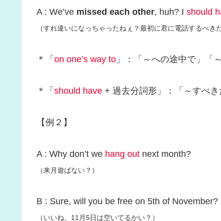
A : We’ve
missed each other
, huh? I
should 
（すれ違いになっちゃったねぇ？最初に君に電話するべき
＊「
on one’s way to
」：「～への途中で」「
＊「
should have
+ 過去分詞形」：「～すべ
【例２】
A : Why don’t we
hang out
next month?
（来月遊ばない？）
B : Sure, will you be free on 5th of November?
（いいね、11月5日は空いてるかい？）