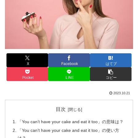
X
Facebook
はてブ
Pocket
LINE
コピー
2023.10.21
目次
「You can’t have your cake and eat it too」の意味は？
「You can’t have your cake and eat it too」の使い方
は？