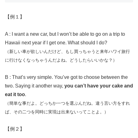
【例１】
A : I want a new car, but I won’t be able to go on a trip to
Hawaii next year if I get one. What should I do?
（新しい車が欲しいんだけど、もし買っちゃうと来年ハワイ旅行
に行けなくなっちゃうんだよね。どうしたらいいかな？）
B : That’s very simple. You’ve got to choose between the
two. Saying it another way,
you can’t have your cake and
eat it too
.
（簡単な事だよ。
どっちか一つを選ぶんだね。
違う言い方をすれ
ば、
その二つを同時に実現は出来ないってことよ。）
【例２】