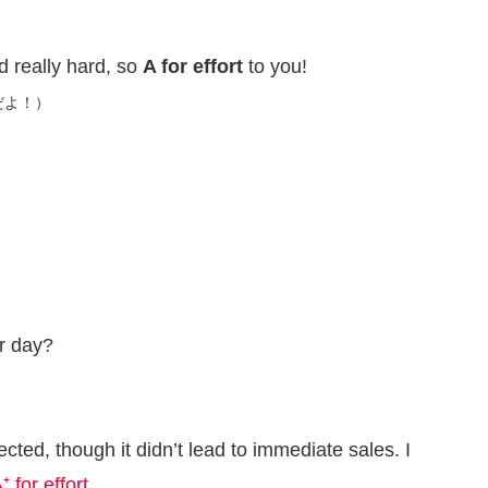
d really hard, so
A for effort
to you!
だよ！）
er day?
cted, though it didn’t lead to immediate sales. I
⁺ for effort
.