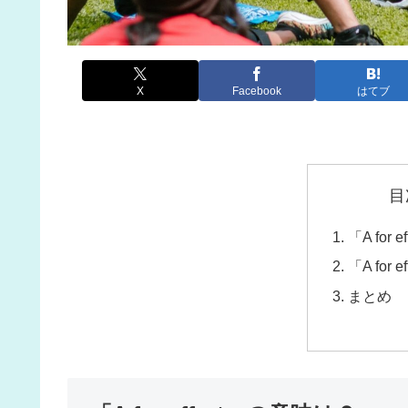
X
Facebook
はてブ
目
「A for
「A for
まとめ