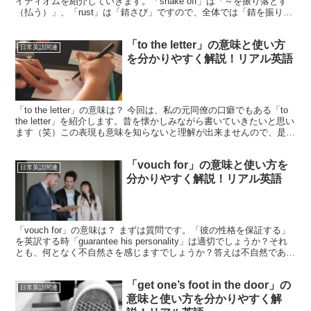
イディオムを紹介していきます。「shake off」は「～を振り落とす
（払う）」、「rust」は「錆さび」ですので、全体では「錆を振り
落...
「to the letter」の意味と使い方
日常英語関連
を分かりやすく解説！リアル英語
「to the letter」の意味は？ 今回は、私の元同僚の口癖でもある「to
the letter」を紹介します。昔を懐かしみながら書いていきたいと思い
ます（笑）この表現も意味を知らないと理解が出来ませんので、是非
ここで覚えていってくだ...
「vouch for」の意味と使い方を
日常英語関連
分かりやすく解説！リアル英語
「vouch for」の意味は？ まずは質問です。「彼の性格を保証する」
を英訳する時「guarantee his personality」は適切でしょうか？それ
とも、何となく不自然さを感じますでしょうか？答えは不自然であ
り、こんな時に登場す...
「get one’s foot in the door」の
日常英語関連
意味と使い方を分かりやすく解