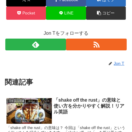
Pocket
LINE
コピー
Jon Tをフォローする
Jon T
関連記事
「shake off the rust」の意味と
日常英語関連
使い方を分かりやすく解説！リア
ル英語
「shake off the rust」の意味は？ 今回は「shake off the rust」という