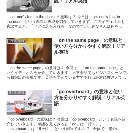
説！リアル英語
「get one's foot in the door」の意味は？ 今日は「get one's foot in
the door」という面白い表現を紹介していきます。このイディオムを
直訳すると、「ドアに足を入れる」なのですが、みなさんは何を...
「on the same page」の意味と
日常英語関連
使い方を分かりやすく解説！リア
ル英語
「on the same page」の意味は？ 今回は、「on the same page」と
いうイディオムを紹介していきます。日常会話でもビジネスシーンで
も超頻出の表現です。英語を学んでいる方であれば絶対に押さえてお
きたい表現です。それで...
「go overboard」の意味と使い
日常英語関連
方を分かりやすく解説！リアル英
語
「go overboard」の意味は？ 今回は「go overboard」という表現を紹
介していきます。単語を見てみると「go」は「行く」、
「overboard」は「船外に」という副詞ですので、全体で「船外に行