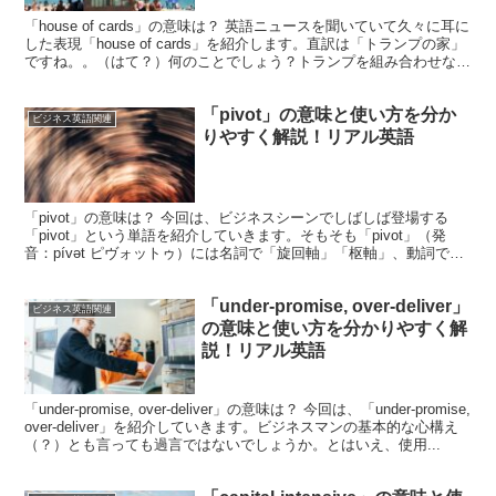
「house of cards」の意味は？ 英語ニュースを聞いていて久々に耳に
した表現「house of cards」を紹介します。直訳は「トランプの家」
ですね。。（はて？）何のことでしょう？トランプを組み合わせなが
ら積み上げていく「トラン...
「pivot」の意味と使い方を分か
ビジネス英語関連
りやすく解説！リアル英語
「pivot」の意味は？ 今回は、ビジネスシーンでしばしば登場する
「pivot」という単語を紹介していきます。そもそも「pivot」（発
音：pívət ピヴォットゥ）には名詞で「旋回軸」「枢軸」、動詞で
「旋回する」という意味があるのですが、...
「under-promise, over-deliver」
ビジネス英語関連
の意味と使い方を分かりやすく解
説！リアル英語
「under-promise, over-deliver」の意味は？ 今回は、「under-promise,
over-deliver」を紹介していきます。ビジネスマンの基本的な心構え
（？）とも言っても過言ではないでしょうか。とはいえ、使用...