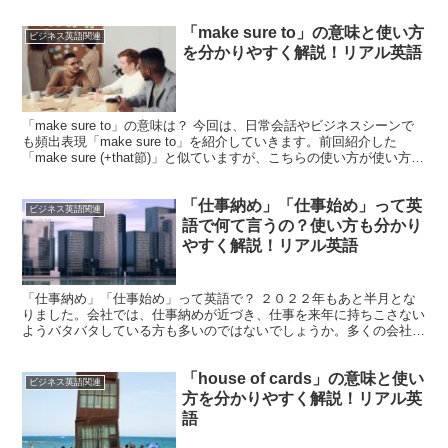
「make sure to」の意味と使い方
ビジネス英語関連
を分かりやすく解説！リアル英語
「make sure to」の意味は？ 今回は、日常会話やビジネスシーンで
も頻出表現「make sure to」を紹介していきます。前回紹介した
「make sure (+that節)」と似ていますが、こちらの使い方が使い方は
簡単なので安心し...
「仕事納め」「仕事始め」って英
ビジネス英語関連
語で何て言うの？使い方も分かり
やすく解説！リアル英語
「仕事納め」「仕事始め」って英語で？ ２０２２年もあと半月とな
りました。会社では、仕事納めが近づき、仕事を来年に持ちこさない
ようバタバタしている方も多いのではないでしょうか。多くの会社で
は、１２月２８日を仕事納め（御用納め）、１月４日を仕事...
「house of cards」の意味と使い
ビジネス英語関連
方を分かりやすく解説！リアル英
語