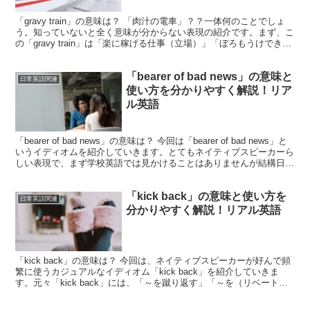
「gravy train」の意味は？ 「肉汁の電車」？？一体何のことでしょ
う。知っていないと全く意味が分からない表現の紹介です。まず、こ
の「gravy train」は「楽に稼げる仕事（立場）」「ぼろもうけできる
ポジション（計画／仕組み）」と...
「bearer of bad news」の意味と
日常英語関連
使い方を分かりやすく解説！リア
ル英語
「bearer of bad news」の意味は？ 今回は「bearer of bad news」と
いうイディオムを紹介していきます。とてもネイティブスピーカーら
しい表現で、まず学校英語では見かけることはありませんが結構日常
的に使われます。...
「kick back」の意味と使い方を
日常英語関連
分かりやすく解説！リアル英語
「kick back」の意味は？ 今回は、ネイティブスピーカーが好んで頻
繁に使うカジュアルなイディオム「kick back」を紹介していきま
す。元々「kick back」には、「～を蹴り返す」「～を（リベートと
して）払う」などの意味があるの...