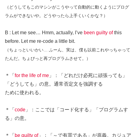
（どうしてもこのマシンがこうやって自動的に動くようにプログ
ラムができないや。どうやったら上手くいくかな？）
B : Let me see… Hmm, actually, I’ve
been guilty of
this
before. Let me re-code a little bit.
（ちょっといいかい… ふーん、実は、僕も以前これやっちゃって
たんだ。ちょびっと再プログラムさせて。）
＊「
for the life of me
」：「どれだけ必死に頑張っても」
「どうしても」の意。通常否定文を強調する
ために使われる。
＊「
code
」：ここでは「コード化する」「プログラムす
る」の意。
＊「
be guilty of
」：「～で有罪である」が原義。カジュア