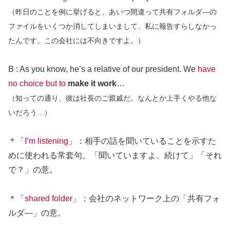
（昨日のことを例に挙げると、あいつ間違って共有フォルダ―の
ファイルをいくつか消してしまいまして、私に報告すらしなかっ
たんです。この会社には不向きですよ。）
B : As you know, he’s a relative of our president. We
have
no choice but to
make it work
…
（知っての通り、彼は社長のご親戚だ。なんとか上手くやる他な
いだろう…）
＊「
I’m listening
」：相手の話を聞いていることを示すた
めに使われる常套句。「聞いていますよ、続けて」「それ
で？」の意。
＊「
shared folder
」：会社のネットワーク上の「共有フォ
ルダ―」の意。