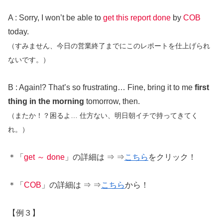
A : Sorry, I won’t be able to
get this report done
by
COB
today.
（すみません、今日の営業終了までにこのレポートを仕上げられ
ないです。）
B : Again!? That’s so frustrating… Fine, bring it to me
first
thing in the morning
tomorrow, then.
（またか！？困るよ… 仕方ない、明日朝イチで持ってきてく
れ。）
＊「
get ～ done
」の詳細は ⇒ ⇒
こちら
をクリック！
＊「
COB
」の詳細は ⇒ ⇒
こちら
から！
【例３】