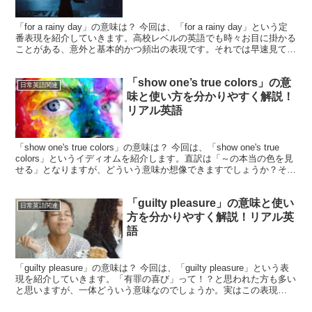
「for a rainy day」の意味は？ 今回は、「for a rainy day」という定
番表現を紹介していきます。高校レベルの英語でも時々お目に掛かる
ことがある、意外と基本的かつ頻出の表現です。それでは早速見てい
きましょう！直訳すれ...
「show one’s true colors」の意
日常英語関連
味と使い方を分かりやすく解説！
リアル英語
「show one's true colors」の意味は？ 今回は、「show one's true
colors」というイディオムを紹介します。直訳は「～の本当の色を見
せる」となりますが、どういう意味か想像できますでしょうか？そう
です、「...
「guilty pleasure」の意味と使い
日常英語関連
方を分かりやすく解説！リアル英
語
「guilty pleasure」の意味は？ 今回は、「guilty pleasure」という表
現を紹介していきます。「有罪の喜び」って！？と思われた方も多い
と思いますが、一体どういう意味なのでしょうか。実はこの表現
は、’悪いと分かっている...