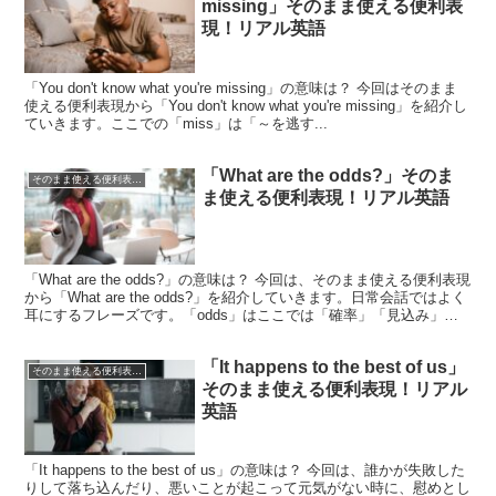
missing」そのまま使える便利表
現！リアル英語
「You don't know what you're missing」の意味は？ 今回はそのまま
使える便利表現から「You don't know what you're missing」を紹介し
ていきます。ここでの「miss」は「～を逃す...
「What are the odds?」そのま
そのまま使える便利表現！シリーズ
ま使える便利表現！リアル英語
「What are the odds?」の意味は？ 今回は、そのまま使える便利表現
から「What are the odds?」を紹介していきます。日常会話ではよく
耳にするフレーズです。「odds」はここでは「確率」「見込み」を
意味し、直訳す...
「It happens to the best of us」
そのまま使える便利表現！シリーズ
そのまま使える便利表現！リアル
英語
「It happens to the best of us」の意味は？ 今回は、誰かが失敗した
りして落ち込んだり、悪いことが起こって元気がない時に、慰めとし