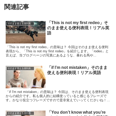
関連記事
「This is not my first redeo」そ
そのまま使える便利表現！シリーズ
のまま使える便利表現！リアル英
語
「This is not my first rodeo」の意味は？ 今回はそのまま使える便利
表現から、「This is not my first rodeo」を紹介します。「rodeo」と
言えば、当ブログページの写真にあるような、暴れる馬や...
「if I’m not mistaken」そのまま
そのまま使える便利表現！シリーズ
使える便利表現！リアル英語
「if I'm not mistaken」の意味は？ 今回は、そのまま使える便利表現
からの紹介です。私も個人的に結構使っていると感じるフレーズで
す。かなり役立つフレーズですので是非覚えていってくださいね！
「if I'm not mistak...
「You don’t know what you’re
そのまま使える便利表現！シリーズ