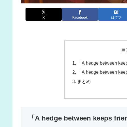
X
Facebook
はてブ
目
「A hedge between ke
「A hedge between ke
まとめ
「A hedge between keeps f