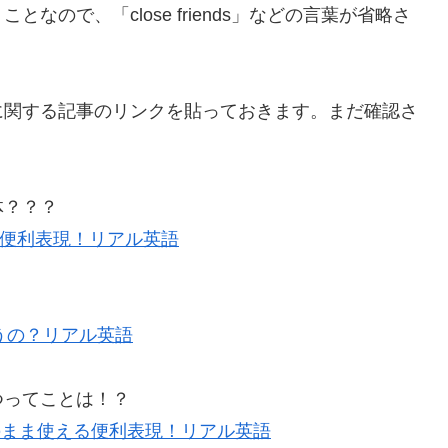
ので、「close friends」などの言葉が省略さ
に関する記事のリンクを貼っておきます。まだ確認さ
体？？？
まま使える便利表現！リアル英語
！
うの？リアル英語
つってことは！？
s fire」そのまま使える便利表現！リアル英語