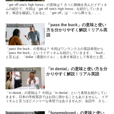
「get off one's high horse」の意味は？ 久々に動物を含んだイディオ
ムの紹介で、今回は「get off one's high horse」を紹介していきま
す。単語を確認してみると、「get off」は「～から降りる」、...
「pass the buck」の意味と使い
ワンランク上の英語関連
方を分かりやすく解説！リアル英
語
「pass the buck」の意味は？ 今回はワンランク上の英語表現から
「pass the buck」というイディオムを紹介していきます。「buck」
と言えば、「dollar（通貨のドル）」を表す単語として有名だと思い
ますが、そんな「bu...
「in denial」の意味と使い方を分
ワンランク上の英語関連
かりやすく解説！リアル英語
「in denial」の意味は？ 今回は「in denial」という表現を紹介してい
きます。日本の学校英語ではお目に掛かることもありませんし、イデ
ィオムと言うほどメジャーな表現ではありませんが、会話中、さらに
は英字新聞や雑誌でもよく目にする...
「funemployed」の意味と使い
ワンランク上の英語関連