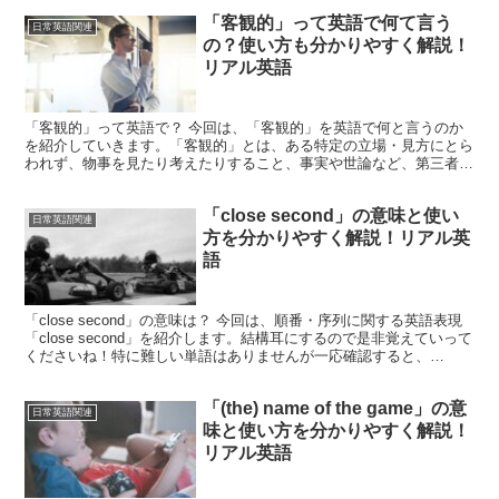
「客観的」って英語で何て言う
日常英語関連
の？使い方も分かりやすく解説！
リアル英語
「客観的」って英語で？ 今回は、「客観的」を英語で何と言うのか
を紹介していきます。「客観的」とは、ある特定の立場・見方にとら
われず、物事を見たり考えたりすること、事実や世論など、第三者の
観点を基準として冷静に判断することで、例えば、「客観的...
「close second」の意味と使い
日常英語関連
方を分かりやすく解説！リアル英
語
「close second」の意味は？ 今回は、順番・序列に関する英語表現
「close second」を紹介します。結構耳にするので是非覚えていって
くださいね！特に難しい単語はありませんが一応確認すると、
「close」は「近い」「接近した」...
「(the) name of the game」の意
日常英語関連
味と使い方を分かりやすく解説！
リアル英語