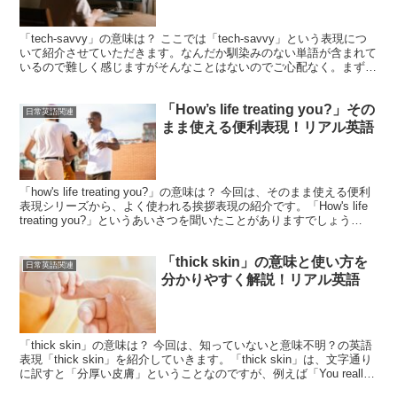
「tech-savvy」の意味は？ ここでは「tech-savvy」という表現につ
いて紹介させていただきます。なんだか馴染みのない単語が含まれて
いるので難しく感じますがそんなことはないのでご心配なく。まず、
意味は「ハイテクに強い」「テクノロ...
「How’s life treating you?」その
日常英語関連
まま使える便利表現！リアル英語
「how's life treating you?」の意味は？ 今回は、そのまま使える便利
表現シリーズから、よく使われる挨拶表現の紹介です。「How's life
treating you?」というあいさつを聞いたことがありますでしょう
か？...
「thick skin」の意味と使い方を
日常英語関連
分かりやすく解説！リアル英語
「thick skin」の意味は？ 今回は、知っていないと意味不明？の英語
表現「thick skin」を紹介していきます。「thick skin」は、文字通り
に訳すと「分厚い皮膚」ということなのですが、例えば「You really
have...