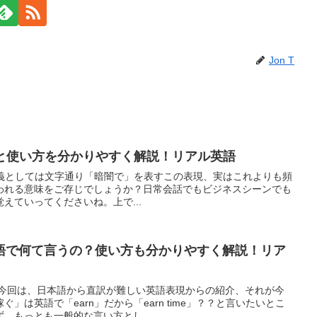
Jon T
」の意味と使い方を分かりやすく解説！リアル英語
味は？ 原義としては文字通り「暗闇で」を表すこの表現、実はこれよりも頻
われる意味をご存じでしょうか？日常会話でもビジネスシーンでも
えていってくださいね。上で...
語で何て言うの？使い方も分かりやすく解説！リア
 今回は、日本語から直訳が難しい英語表現からの紹介、それが今
」は英語で「earn」だから「earn time」？？と言いたいとこ
、もっとも一般的な言い方とし...