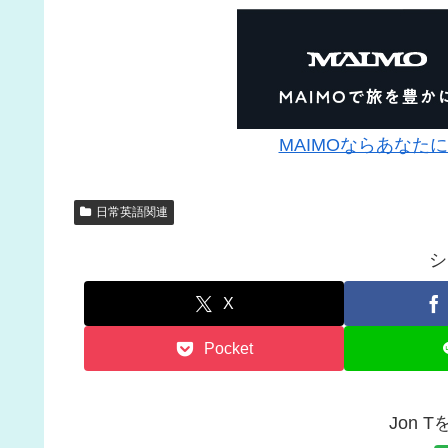
MAIMOならあなた
日常英語関連
シ
X
Pocket
Jon 