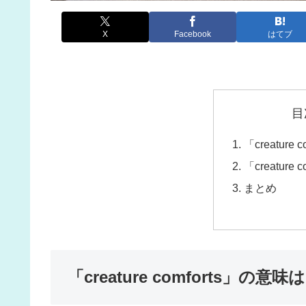
X
Facebook
はてブ
目
「creature
「creature
まとめ
「creature comforts」の意味