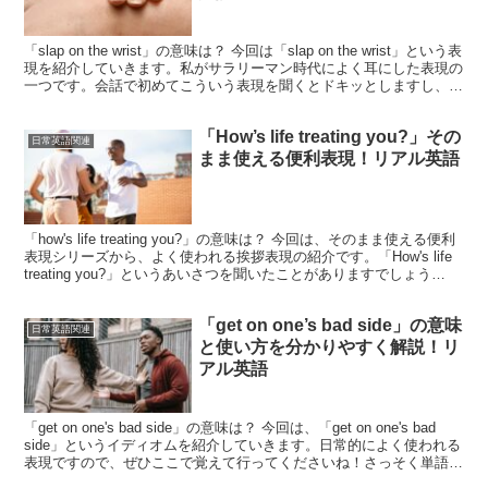
「slap on the wrist」の意味は？ 今回は「slap on the wrist」という表
現を紹介していきます。私がサラリーマン時代によく耳にした表現の
一つです。会話で初めてこういう表現を聞くとドキッとしますし、初
見ではなかなか...
「How’s life treating you?」その
日常英語関連
まま使える便利表現！リアル英語
「how's life treating you?」の意味は？ 今回は、そのまま使える便利
表現シリーズから、よく使われる挨拶表現の紹介です。「How's life
treating you?」というあいさつを聞いたことがありますでしょう
か？...
「get on one’s bad side」の意味
日常英語関連
と使い方を分かりやすく解説！リ
アル英語
「get on one's bad side」の意味は？ 今回は、「get on one's bad
side」というイディオムを紹介していきます。日常的によく使われる
表現ですので、ぜひここで覚えて行ってくださいね！さっそく単語を
見てみると...