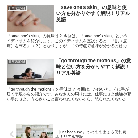
「save one’s skin」の意味と使
日常英語関連
い方を分かりやすく解説！リアル
英語
「save one's skin」の意味は？ 今回は、「save one's skin」という
イディオムを紹介します。このイディオムを直訳すると、「肌（皮
膚）を守る」（？）となりますが、この時点で意味が分かる方はおそ
らくいらっしゃらないでし...
「go through the motions」の意
日常英語関連
味と使い方を分かりやすく解説！
リアル英語
「go through the motions」の意味は？ 今回は、かゆいところに手が
届く表現からの紹介です。みなさんの周りには、仕事にせよ勉強や習
い事にせよ、うるさいこと言われたくないから、怒られたくないか
ら、または周りと合わせるためにと...
「just because」そのまま使える便利表
現！リアル英語