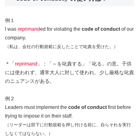
例１
I was
reprimand
ed for violating the
code of conduct
of our
company.
（私は、会社の行動規範に反したことで叱責を受けた。）
＊「
reprimand
」：「～を叱責する」「叱る」の意。子供
には使われず、通常大人に対して使われ、少し厳格な叱責
のニュアンスがある。
例２
Leaders must implement the
code of conduct
first before
trying to impose it on their staff.
（リーダーは部下に行動規範を押し付ける前に、自らそれを実行
しなくてはならない。）