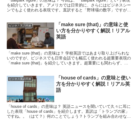
「ballpark figure」の意味は？ 今回は、「ballpark figure」という表現
を紹介していきます。アメリカでは日常的に、さらにはビジネスシー
ンでもよく使われる表現です。直訳すると「野球場の数字」ですが、
一体どういう意味な...
「make sure (that)」の意味と使
ビジネス英語関連
い方を分かりやすく解説！リアル
英語
「make sure (that)」の意味は？ 学校英語ではあまり取り上げられな
いのですが、ビジネスでも日常会話でも幅広く使われる超重要表現の
「make sure (that)」を紹介していきます。超重要にも関わらず、意
外と使いこなせる人は...
「house of cards」の意味と使い
ビジネス英語関連
方を分かりやすく解説！リアル英
語
「house of cards」の意味は？ 英語ニュースを聞いていて久々に耳に
した表現「house of cards」を紹介します。直訳は「トランプの家」
ですね。。（はて？）何のことでしょう？トランプを組み合わせなが
ら積み上げていく「トラン...