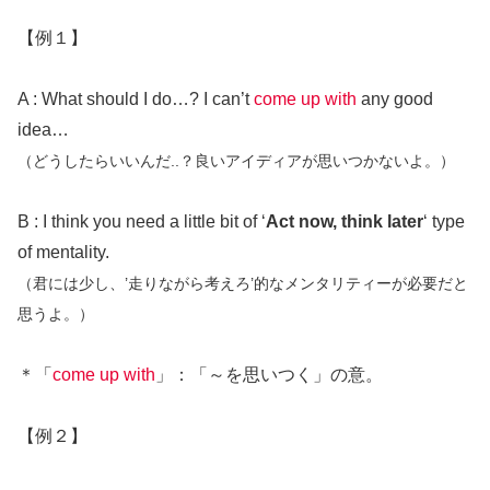
【例１】
A : What should I do…? I can’t
come up with
any good
idea…
（どうしたらいいんだ..？良いアイディアが思いつかないよ。）
B : I think you need a little bit of ‘
Act now, think later
‘ type
of mentality.
（君には少し、’走りながら考えろ’的なメンタリティーが必要だと
思うよ。）
＊「
come up with
」：「～を思いつく」の意。
【例２】