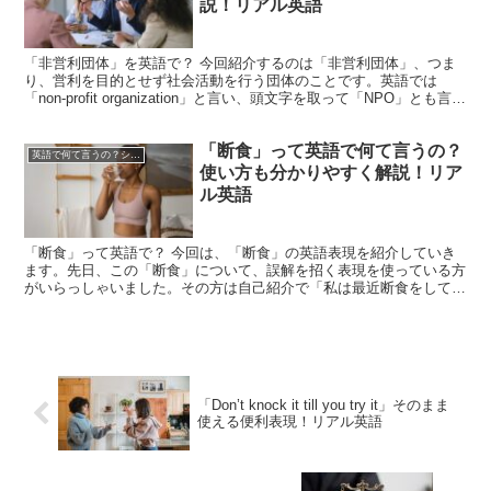
説！リアル英語
「非営利団体」を英語で？ 今回紹介するのは「非営利団体」、つま
り、営利を目的とせず社会活動を行う団体のことです。英語では
「non-profit organization」と言い、頭文字を取って「NPO」とも言わ
れますよね。余談ですが、私も参...
「断食」って英語で何て言うの？
英語で何て言うの？シリーズ
使い方も分かりやすく解説！リア
ル英語
「断食」って英語で？ 今回は、「断食」の英語表現を紹介していき
ます。先日、この「断食」について、誤解を招く表現を使っている方
がいらっしゃいました。その方は自己紹介で「私は最近断食をしてい
て、ハマっています」と言うつもりで、「I haven'...
「Don’t knock it till you try it」そのまま
使える便利表現！リアル英語