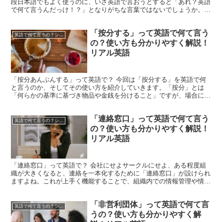
段日本語でもよく使うのに、いざ英語で言おうとすると「あれ？英語
で何て言うんだっけ！？」となりがちな言葉ではないでしょうか。例
えば日本語でも、「アメリカ市場での展開のための足掛かり...
「按分する」って英語で何て言う
英語で何て言うの？シリーズ
の？使い方も分かりやすく解説！
リアル英語
「按分あんぶんする」って英語で？ 今回は「按分する」を英語で何
と言うのか、そしてその使い方を紹介していきます。「按分」とは
「何らかの基準に基づき物品や金銭を分けること」ですが、場合によ
っては「日割りする」や「比例配分する」なんて言うこともあ...
「連絡窓口」って英語で何て言う
英語で何て言うの？シリーズ
の？使い方も分かりやすく解説！
リアル英語
「連絡窓口」って英語で？ 会社にせよサークルにせよ、ある程度組
織が大きくなると、連絡を一本化するために「連絡窓口」が設けられ
ますよね。これが上手く機能することで、組織内での情報管理や情報
共有というものがスムーズになるわけですが、今回は、この...
「非営利団体」って英語で何て言
英語で何て言うの？シリーズ
うの？使い方も分かりやすく解