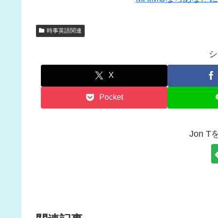
時事英語関連
シ
X
Pocket
Jon 