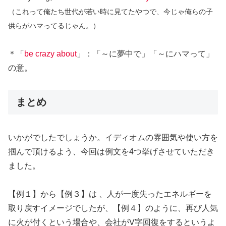
（これって俺たち世代が若い時に見てたやつで、今じゃ俺らの子
供らがハマってるじゃん。）
＊「
be crazy about
」：「～に夢中で」「～にハマって」
の意。
まとめ
いかがでしたでしょうか。イディオムの雰囲気や使い方を
掴んで頂けるよう、今回は例文を4つ挙げさせていただき
ました。
【例１】から【例３】は 、人が一度失ったエネルギーを
取り戻すイメージでしたが、【例４】のように、再び人気
に火が付くという場合や、会社がV字回復をするというよ