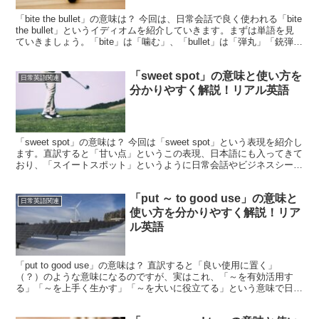
「bite the bullet」の意味は？ 今回は、日常会話で良く使われる「bite
the bullet」というイディオムを紹介していきます。まずは単語を見
ていきましょう。「bite」は「噛む」、「bullet」は「弾丸」「銃弾」
を意味...
「sweet spot」の意味と使い方を
日常英語関連
分かりやすく解説！リアル英語
「sweet spot」の意味は？ 今回は「sweet spot」という表現を紹介し
ます。直訳すると「甘い点」というこの表現、日本語にも入ってきて
おり、「スイートスポット」というように日常会話やビジネスシーン
で幅広く使われています。「スイー...
「put ～ to good use」の意味と
日常英語関連
使い方を分かりやすく解説！リア
ル英語
「put to good use」の意味は？ 直訳すると「良い使用に置く」
（？）のような意味になるのですが、実はこれ、「～を有効活用す
る」「～を上手く生かす」「～を大いに役立てる」という意味で日常
的に使われます。４単語のイディオムですので、...