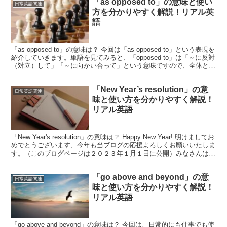
「as opposed to」の意味と使い
日常英語関連
方を分かりやすく解説！リアル英
語
「as opposed to」の意味は？ 今回は「as opposed to」という表現を
紹介していきます。単語を見てみると、「opposed to」は「～に反対
（対立）して」「～に向かい合って」という意味ですので、全体とし
ては「～に反対（...
「New Year’s resolution」の意
日常英語関連
味と使い方を分かりやすく解説！
リアル英語
「New Year's resolution」の意味は？ Happy New Year! 明けましてお
めでとうございます、今年も当ブログの応援よろしくお願いいたしま
す。（このブログページは２０２３年１月１日に公開）みなさんは新
年を迎え、”今...
「go above and beyond」の意
日常英語関連
味と使い方を分かりやすく解説！
リアル英語
「go above and beyond」の意味は？ 今回は、日常的にも仕事でも使