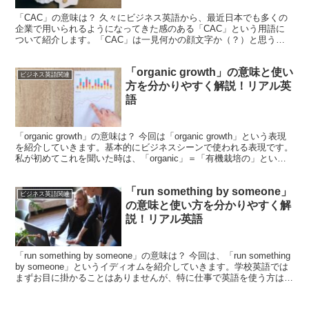
「CAC」の意味は？ 久々にビジネス英語から、最近日本でも多くの
企業で用いられるようになってきた感のある「CAC」という用語に
ついて紹介します。「CAC」は一見何かの顔文字か（？）と思うよ
うなルックスなのですが、実は「Customer Ac...
「organic growth」の意味と使い
ビジネス英語関連
方を分かりやすく解説！リアル英
語
「organic growth」の意味は？ 今回は「organic growth」という表現
を紹介していきます。基本的にビジネスシーンで使われる表現です。
私が初めてこれを聞いた時は、「organic」＝「有機栽培の」という
知識しかなかったた...
「run something by someone」
ビジネス英語関連
の意味と使い方を分かりやすく解
説！リアル英語
「run something by someone」の意味は？ 今回は、「run something
by someone」というイディオムを紹介していきます。学校英語では
まずお目に掛かることはありませんが、特に仕事で英語を使う方は絶
対に押...