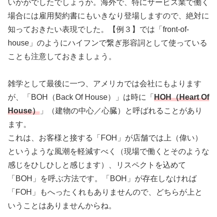
いかがでしたでしょうか。海外で、特にサービス業で働く
場合には雇用契約書にもいきなり登場しますので、絶対に
知っておきたい表現でした。【例３】では「front-of-
house」のようにハイフンで繋ぎ形容詞として使っている
ことも注意しておきましょう。
雑学として最後に一つ、アメリカでは会社にもよります
が、「BOH（Back Of House）」は時に「
HOH（Heart Of
House）
」（建物の中心／心臓）と呼ばれることがあり
ます。
これは、お客様と接する「FOH」が店舗では上（偉い）
というような風潮を軽減すべく（現場で働くとそのような
感じをひしひしと感じます）、リスペクトを込めて
「BOH」を呼ぶ方法です。「BOH」が存在しなければ
「FOH」もへったくれもありませんので、どちらが上と
いうことはありませんからね。