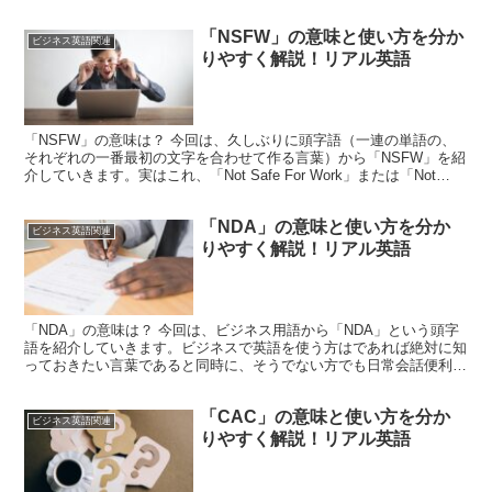
「dilute」（ダィルートゥ）なの...
「NSFW」の意味と使い方を分か
ビジネス英語関連
りやすく解説！リアル英語
「NSFW」の意味は？ 今回は、久しぶりに頭字語（一連の単語の、
それぞれの一番最初の文字を合わせて作る言葉）から「NSFW」を紹
介していきます。実はこれ、「Not Safe For Work」または「Not
Suitable For Wor...
「NDA」の意味と使い方を分か
ビジネス英語関連
りやすく解説！リアル英語
「NDA」の意味は？ 今回は、ビジネス用語から「NDA」という頭字
語を紹介していきます。ビジネスで英語を使う方はであれば絶対に知
っておきたい言葉であると同時に、そうでない方でも日常会話便利に
使えますので、ぜひここでマスターしていってください...
「CAC」の意味と使い方を分か
ビジネス英語関連
りやすく解説！リアル英語