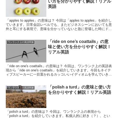
い方を分かりやすく解説！リアル
英語
「apples to apples」の意味は？ 今回は「apples to apples」を紹介し
ていきます。日常会話レベルでも、またビジネスシーンにおいても意
外と耳にする表現で、意味を分かっていないと急に登場した時にドキ
ッとしてしまいます...
「ride on one’s coattails」の意
ワンランク上の英語関連
味と使い方を分かりやすく解説！
リアル英語
「ride on one's coattails」の意味は？ 今回は、ワンランク上の英語表
現から「ride on one's coattails」を紹介していきます。今回もネイテ
ィブスピーカーに一目置かれるカッコいいイディオムを学んでいき
ま...
「polish a turd」の意味と使い方
ワンランク上の英語関連
を分かりやすく解説！リアル英語
「polish a turd」の意味は？ 今回は、ワンランク上の表現から
「polish a turd」を紹介していきます。私個人的に好き（？）、とい