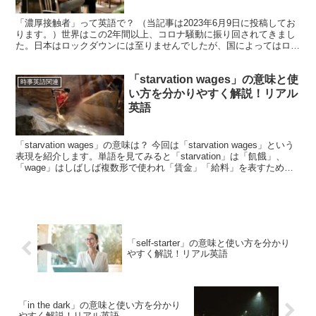
「濃厚接触者」って英語で？ （当記事は2023年6月9日に投稿してお
ります。）世界はこの2年間以上、コロナ騒動に振り回されてきまし
た。日本はロックダウンには至りませんでしたが、国によってはロッ
クダウンとなり移動の自由が制限されてきましたよね...
「starvation wages」の意味と使
時事英語関連
い方を分かりやすく解説！リアル
英語
「starvation wages」の意味は？ 今回は「starvation wages」という
表現を紹介します。単語を見てみると「starvation」は「飢餓」、
「wage」はしばしば複数形で使われ「賃金」「給料」を表すため、
全体を直訳...
「self-starter」の意味と使い方を分かり
やすく解説！リアル英語
「in the dark」の意味と使い方を分かり
やすく解説！リアル英語