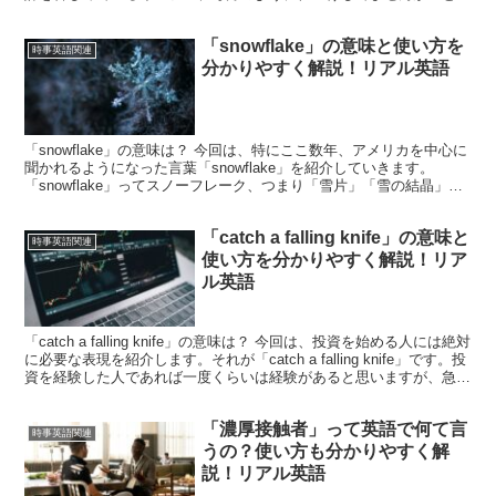
えるほど価格が上がり続けていま...
「snowflake」の意味と使い方を
時事英語関連
分かりやすく解説！リアル英語
「snowflake」の意味は？ 今回は、特にここ数年、アメリカを中心に
聞かれるようになった言葉「snowflake」を紹介していきます。
「snowflake」ってスノーフレーク、つまり「雪片」「雪の結晶」の
ことでしょ！？という声が聞こえて...
「catch a falling knife」の意味と
時事英語関連
使い方を分かりやすく解説！リア
ル英語
「catch a falling knife」の意味は？ 今回は、投資を始める人には絶対
に必要な表現を紹介します。それが「catch a falling knife」です。投
資を経験した人であれば一度くらいは経験があると思いますが、急激
に価...
「濃厚接触者」って英語で何て言
時事英語関連
うの？使い方も分かりやすく解
説！リアル英語