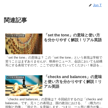
Jon T
関連記事
「set the tone」の意味と使い方
ビジネス英語関連
を分かりやすく解説！リアル英語
「set the tone」の意味は？ この「set the tone」という表現は学校で
習うことはまずありませんが、映画やニュース、会話においても結構
耳にする表現ですので、ここでぜひ覚えていってください！単語を見
てみると、「set」は「～...
「checks and balances」の意味
ビジネス英語関連
と使い方を分かりやすく解説！リ
アル英語
「checks and balances」の意味は？ 今回紹介するのは「checks and
balances」です。元々この表現は、国の政治における、「（権力の）
抑制と均衡」「抑止力」を意味します。つまり、一ヶ所に権力が集中