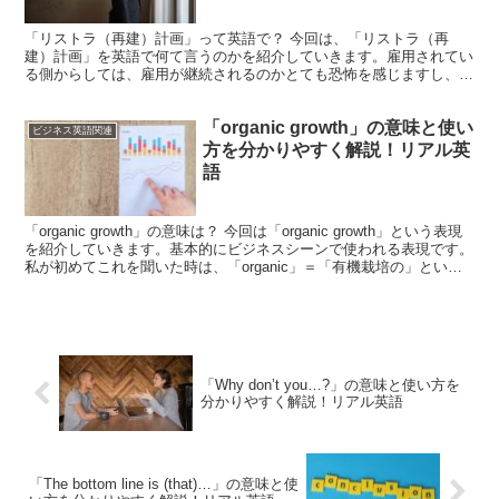
「リストラ（再建）計画」って英語で？ 今回は、「リストラ（再
建）計画」を英語で何て言うのかを紹介していきます。雇用されてい
る側からしては、雇用が継続されるのかとても恐怖を感じますし、雇
用する側としても、会社が潰れるかどうかが掛かっており、別...
「organic growth」の意味と使い
ビジネス英語関連
方を分かりやすく解説！リアル英
語
「organic growth」の意味は？ 今回は「organic growth」という表現
を紹介していきます。基本的にビジネスシーンで使われる表現です。
私が初めてこれを聞いた時は、「organic」＝「有機栽培の」という
知識しかなかったた...
「Why don’t you…?」の意味と使い方を
分かりやすく解説！リアル英語
「The bottom line is (that)…」の意味と使