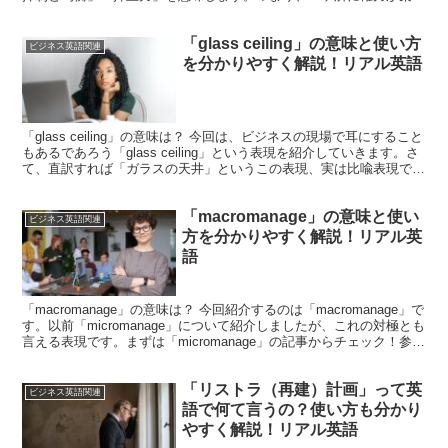
しすぎないよう...
「glass ceiling」の意味と使い方
ビジネス英語関連
を分かりやすく解説！リアル英語
「glass ceiling」の意味は？ 今回は、ビジネスの現場で耳にすること
もあるであろう「glass ceiling」という表現を紹介していきます。さ
て、直訳すれば「ガラスの天井」というこの表現、実は比喩表現であ
り一般的には、「（昇進・...
「macromanage」の意味と使い
ビジネス英語関連
方を分かりやすく解説！リアル英
語
「macromanage」の意味は？ 今回紹介するのは「macromanage」で
す。以前「micromanage」について紹介しましたが、これの対極とも
言える表現です。まずは「micromanage」の記事からチェック！参考
「micro...
「リストラ（再建）計画」って英
ビジネス英語関連
語で何て言うの？使い方も分かり
やすく解説！リアル英語