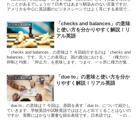
たことがあるでしょうか？日本ではあまり馴染みのない言葉ですが、
アメリカを中心に英語圏のビジネスシーンではよく耳にする表現で
す。まずは単語を見てみると、この「...
「checks and balances」の意味
ビジネス英語関連
と使い方を分かりやすく解説！リ
アル英語
「checks and balances」の意味は？ 今回紹介するのは「checks and
balances」です。元々この表現は、国の政治における、「（権力の）
抑制と均衡」「抑止力」を意味します。つまり、一ヶ所に権力が集中
しすぎないよう...
「due to」の意味と使い方を分か
ビジネス英語関連
りやすく解説！リアル英語
「due to」の意味は？ 今回は、原因を表す「due to」について紹介し
ていきます。学校英語や試験英語ではほとんど出てくることはないの
ですが、実際にはかなり重要な頻出表現です。日本語では、「～のた
めに」「～の原因で」と訳され、同じく原因...