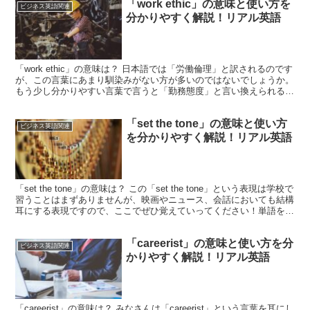
「work ethic」の意味と使い方を
ビジネス英語関連
分かりやすく解説！リアル英語
「work ethic」の意味は？ 日本語では「労働倫理」と訳されるのです
が、この言葉にあまり馴染みがない方が多いのではないでしょうか。
もう少し分かりやすい言葉で言うと「勤務態度」と言い換えられると
思います。結果主義で言うところの”パフォー...
「set the tone」の意味と使い方
ビジネス英語関連
を分かりやすく解説！リアル英語
「set the tone」の意味は？ この「set the tone」という表現は学校で
習うことはまずありませんが、映画やニュース、会話においても結構
耳にする表現ですので、ここでぜひ覚えていってください！単語を見
てみると、「set」は「～...
「careerist」の意味と使い方を分
ビジネス英語関連
かりやすく解説！リアル英語
「careerist」の意味は？ みなさんは「careerist」という言葉を耳にし