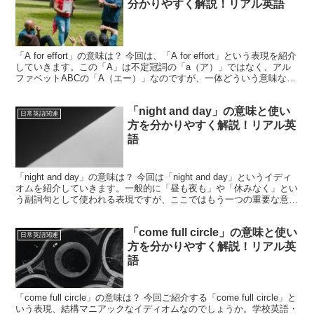
分かりやすく解説！リアル英語
「A for effort」の意味は？ 今回は、「A for effort」という表現を紹介
していきます。この「A」は不定冠詞の「a（ア）」ではなく、アル
ファベットABCの「A（エー）」なのですが、一体どういう意味なの
でしょうか。かつてアメ...
「night and day」の意味と使い
日常英語関連
方を分かりやすく解説！リアル英
語
「night and day」の意味は？ 今回は「night and day」というイディ
オムを紹介していきます。一般的に「昼も夜も」や「休みなく」とい
う副詞句として使われる表現ですが、ここではもう一つの重要な意味
を紹介していきます。特に会...
「come full circle」の意味と使い
日常英語関連
方を分かりやすく解説！リアル英
語
「come full circle」の意味は？ 今回ご紹介する「come full circle」と
いう表現、結構マニアックなイディオムなのでしょうか。学校英語・