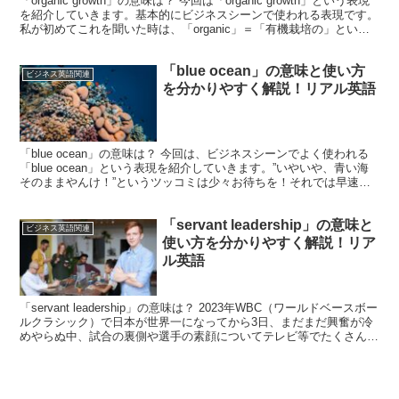
「organic growth」の意味は？ 今回は「organic growth」という表現
を紹介していきます。基本的にビジネスシーンで使われる表現です。
私が初めてこれを聞いた時は、「organic」＝「有機栽培の」という
知識しかなかったた...
「blue ocean」の意味と使い方
ビジネス英語関連
を分かりやすく解説！リアル英語
「blue ocean」の意味は？ 今回は、ビジネスシーンでよく使われる
「blue ocean」という表現を紹介していきます。”いやいや、青い海
そのままやんけ！”というツッコミは少々お待ちを！それでは早速見
ていきましょう。「blue oce...
「servant leadership」の意味と
ビジネス英語関連
使い方を分かりやすく解説！リア
ル英語
「servant leadership」の意味は？ 2023年WBC（ワールドベースボー
ルクラシック）で日本が世界一になってから3日、まだまだ興奮が冷
めやらぬ中、試合の裏側や選手の素顔についてテレビ等でたくさん報
道されています。その中でも、...