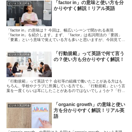
「factor in」の意味と使い方を分
ビジネス英語関連
かりやすく解説！リアル英語
「factor in」の意味は？ 今回は、幅広いシーンで聞かれる表現
「factor in」を紹介します。まず、「factor」は名詞用法の「要因」
「要素」という意味で覚えている方も多いと思いますが、今回見てい
くのは、これの動詞用法になります...
「行動規範」って英語で何て言う
ビジネス英語関連
の？使い方も分かりやすく解説！
「行動規範」って英語で？ 会社等の組織で働いたことがある方はも
ちろん、学校やクラブに所属している方でも、「行動規範」という言
葉を一度くらいは耳にしたことがあるのではないでしょうか？「行動
規範」は、組織の一員として求められる行動や姿勢、価値観...
「organic growth」の意味と使い
ビジネス英語関連
方を分かりやすく解説！リアル英
語