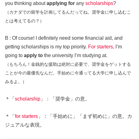
you thinking about
applying for
any
scholarships
?
（カナダでの留学を計画してるんだってね。奨学金に申し込むこ
とは考えてるの？）
B : Of course! I definitely need some financial aid, and
getting scholarships is my top priority.
For starters
, I’m
going to
apply to
the university I’m studying at.
（もちろん！金銭的な援助は
絶対
に
必要で、奨学金をゲットする
ことが今の最優先なんだ。手始めに今通ってる大学に申し込んで
みるよ。）
＊「
scholarship
」：「奨学金」の意。
＊「
for starters
」：「手始めに」「まず初めに」の意。カ
ジュアルな表現。