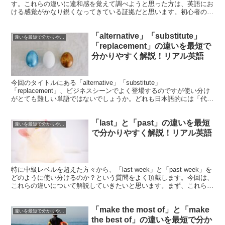
す。これらの違いに違和感を覚えて調べようと思った方は、英語にお
ける感覚がかなり鋭くなってきている証拠だと思います。初心者のう
ちは全く気にすることのない違いなの...
「alternative」「substitute」
違いを最短で分かりやすく解説！シリーズ
「replacement」の違いを最短で
分かりやすく解説！リアル英語
今回のタイトルにある「alternative」「substitute」
「replacement」、ビジネスシーンでよく登場するのですが使い分け
がとても難しい単語ではないでしょうか。どれも日本語的には「代替
え」「替え」や「代わり」という意味を...
「last」と「past」の違いを最短
違いを最短で分かりやすく解説！シリーズ
で分かりやすく解説！リアル英語
特に中級レベルを超えた方々から、「last week」と「past week」を
どのように使い分けるのか？という質問をよく頂戴します。今回は、
これらの違いについて解説していきたいと思います。まず、これら2
つの英文を見てみましょう。【例１】T...
「make the most of」と「make
違いを最短で分かりやすく解説！シリーズ
the best of」の違いを最短で分か