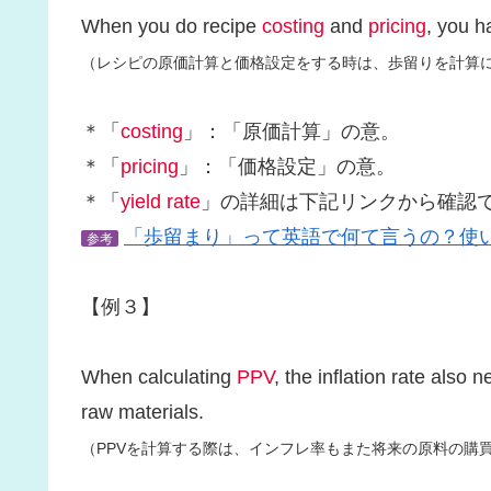
When you do recipe
costing
and
pricing
, you h
（レシピの原価計算と価格設定をする時は、歩留りを計算
＊「
costing
」：「原価計算」の意。
＊「
pricing
」：「価格設定」の意。
＊「
yield rate
」の詳細は下記リンクから確認
「歩留まり」って英語で何て言うの？使
参考
【例３】
When calculating
PPV
, the inflation rate also 
raw materials.
（PPVを計算する際は、インフレ率もまた将来の原料の購