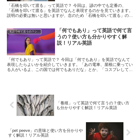
「石橋を叩いて渡る」って英語で？ 今回は、諺の中でも定番の、
「石橋を叩いて渡る」を英語でなんと表現するのかを見ていきます。
説明の必要は無いと思いますが、念のため「石橋を叩いて渡る」の意
味を確認しておくと、’石橋とはいえ、渡る前には安全である...
「何でもあり」って英語で何て言
英語で何て言うの？シリーズ
うの？使い方も分かりやすく解
説！リアル英語
「何でもあり」って英語で？ 今回は「何でもあり」を英語でなんて
表現したらよいかを紹介していきます。「あの電車、屋根に乗ってい
る人がいるよ、この国では何でもありだな」とか、「コスプレして出
勤する人もいれば、一日中音楽を聴きながら仕事をしている...
「養殖」って英語で何て言うの？使い方
も分かりやすく解説！リアル英語
「pet peeve」の意味と使い方を分かりや
すく解説！リアル英語