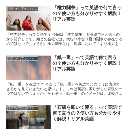
「権力闘争」って英語で何て言う
英語で何て言うの？シリーズ
の？使い方も分かりやすく解説！
リアル英語
「権力闘争」って英語で？ 今回は「権力闘争」を英語で何と言うの
かを紹介します。殆どの会社では、大なり小なり権力闘争が存在する
のではないでしょうか。権力闘争とは、組織において「より権力を得
るため、競争相手とそれを求めて戦う事」ですね。仕事のパ...
「紙一重」って英語で何て言う
英語で何て言うの？シリーズ
の？使い方も分かりやすく解説！
リアル英語
「紙一重」を英語で？ 今回は「紙一重」を英語でどのように表現で
きるかを見ていきたいと思います。これは英訳に困りがちな表現の一
つではないでしょうか。そもそも「紙一重」のイメージは、比較され
る対象の間には、ただの紙ほどの薄さ程の差しか存在しない...
「石橋を叩いて渡る」って英語で
英語で何て言うの？シリーズ
何て言うの？使い方も分かりやす
く解説！リアル英語