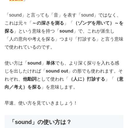
「sound」と言っても「音」を表す「sound」ではなく、
これは元々「
～の深さを測る
」「
（ゾンデを用いて）～を
探る
」という意味を持つ「
sound
」で、これが派生し
「人の意向や考えを探る」つまり「打診する」と言う意味
で使われているのです。
使い方は「
sound
」
単体
でも、より深く探りを入れる感
じを出したければ「
sound out
」の形でも使われます。そ
れぞれ、
他動詞
として使われ「
（人に）打診する
」「
（意
向／考え）を探る
」を意味します。
早速、使い方を見ていきましょう！
「sound」の使い方は？