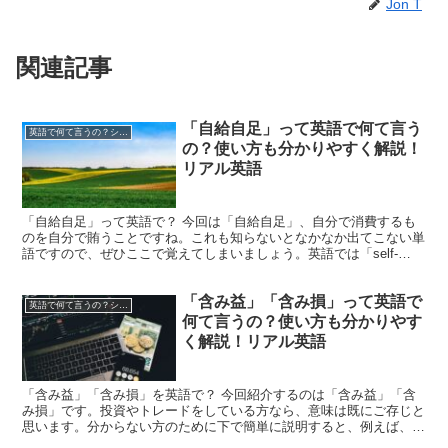
Jon T
関連記事
「自給自足」って英語で何て言う
英語で何て言うの？シリーズ
の？使い方も分かりやすく解説！
リアル英語
「自給自足」って英語で？ 今回は「自給自足」、自分で消費するも
のを自分で賄うことですね。これも知らないとなかなか出てこない単
語ですので、ぜひここで覚えてしまいましょう。英語では「self-
sufficiency」と表現します。「suffic...
「含み益」「含み損」って英語で
英語で何て言うの？シリーズ
何て言うの？使い方も分かりやす
く解説！リアル英語
「含み益」「含み損」を英語で？ 今回紹介するのは「含み益」「含
み損」です。投資やトレードをしている方なら、意味は既にご存じと
思います。分からない方のために下で簡単に説明すると、例えば、＜
A社の株式を、株価が1,000円の時に100株（合計1...